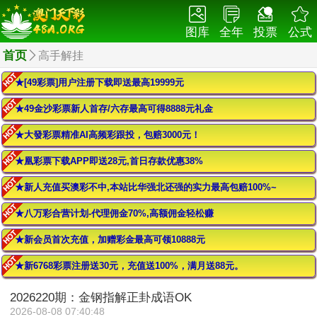
图库
全年
投票
公式
首页
高手解挂
★[49彩票]用户注册下载即送最高19999元
★49金沙彩票新人首存/六存最高可得8888元礼金
★大發彩票精准AI高频彩跟投，包赔3000元！
★凰彩票下载APP即送28元,首日存款优惠38%
★新人充值买澳彩不中,本站比华强北还强的实力最高包赔100%~
★八万彩合营计划-代理佣金70%,高额佣金轻松赚
★新会员首次充值，加赠彩金最高可领10888元
★新6768彩票注册送30元，充值送100%，满月送88元。
2026220期：金钢指解正卦成语OK
2026-08-08 07:40:48