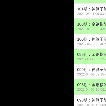
101期：神算子
2021-04-11 09:33:
100期：金钢指
2021-04-10 09:43:
100期：神算子
2021-04-10 09:40:
099期：金钢指
2021-04-09 09:17:
099期：神算子
2021-04-09 09:15:
098期：金钢指
2021-04-08 10:02:
098期：神算子
2021-04-08 10:00: