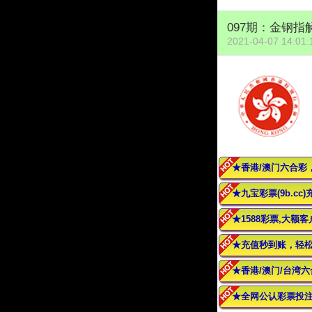
097期：金钢指
2021-04-07 14:01:
★香港/澳门六合彩
★九宝彩票(9b.cc)
★1588彩票,大
★充值秒到账，轻松
★香港/澳门/台湾六
★全网公认彩票投注