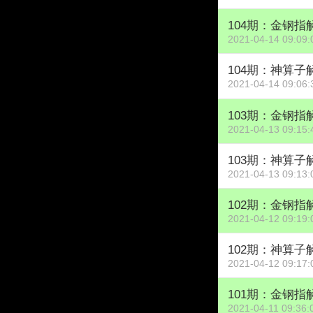
104期：金钢指
2021-04-14 09:09:
104期：神算子
2021-04-14 09:06:
103期：金钢指
2021-04-13 09:15:
103期：神算子
2021-04-13 09:13:
102期：金钢指
2021-04-12 09:19:
102期：神算子
2021-04-12 09:17:
101期：金钢指
2021-04-11 09:36: