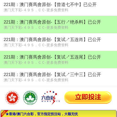
221期：澳门賽馬會原创-【曾道七不中】已公开
澳门天下彩-４９Ｓ．ＣＣ-更多免费资料
221期：澳门賽馬會原创-【五行↗绝杀料】已公开
澳门天下彩-４９Ｓ．ＣＣ-更多免费资料
221期：澳门賽馬會原创-【复试↗五连肖】已公开
澳门天下彩-４９Ｓ．ＣＣ-更多免费资料
221期：澳门賽馬會原创-【复试↗五连尾】已公开
澳门天下彩-４９Ｓ．ＣＣ-更多免费资料
221期：澳门賽馬會原创-【复试↗三中三】已公开
澳门天下彩-４９Ｓ．ＣＣ-更多免费资料
★香港/澳门六合彩，官方指定投注站，大额无忧