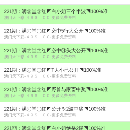
221期：满㊣堂㊣红◤白小姐三个半波◥100%准
澳门天下彩-４９Ｓ．ＣＣ-更多免费资料
221期：满㊣堂㊣红◤必中5行大公开◥100%准
澳门天下彩-４９Ｓ．ＣＣ-更多免费资料
221期：满㊣堂㊣红◤必中③头大公开◥100%准
澳门天下彩-４９Ｓ．ＣＣ-更多免费资料
221期：满㊣堂㊣红◤T大小已公开◥100%准
澳门天下彩-４９Ｓ．ＣＣ-更多免费资料
221期：满㊣堂㊣红◤野兽与家畜中奖◥100%准
澳门天下彩-４９Ｓ．ＣＣ-更多免费资料
221期：满㊣堂㊣红◤公开※2波中奖◥100%准
澳门天下彩-４９Ｓ．ＣＣ-更多免费资料
221期：满㊣堂㊣红◤白小姐绝杀2尾◥100%准