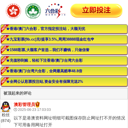
★香港/澳门六合彩，官方指定投注站，大额无忧
★九宝彩票(9b.cc)充/提享3.5%,周周38888现金红包🌹
★1588彩票,大额客户首选→我们不赚钱，只做信誉
★充值秒到账，轻松下注香港/澳门/台湾六合彩
★香港/澳门/台湾六合彩，全网最高赔率48.8倍
★全网公认彩票投注站,资金安全有保障充送2%