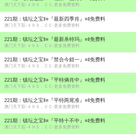
澳门天下彩-４９Ｓ．ＣＣ-更多免费资料
221期：镇坛之宝‖≡『最新四季肖』≡‖免费料
澳门天下彩-４９Ｓ．ＣＣ-更多免费资料
221期：镇坛之宝‖≡『最新杀特玛』≡‖免费料
澳门天下彩-４９Ｓ．ＣＣ-更多免费资料
221期：镇坛之宝‖≡『禁合今錯一』≡‖免费料
澳门天下彩-４９Ｓ．ＣＣ-更多免费资料
221期：镇坛之宝‖≡『平特俩肖中』≡‖免费料
澳门天下彩-４９Ｓ．ＣＣ-更多免费资料
221期：镇坛之宝‖≡『平特两尾准』≡‖免费料
澳门天下彩-４９Ｓ．ＣＣ-更多免费资料
221期：镇坛之宝‖≡『平特十不中』≡‖免费料
澳门天下彩-４９Ｓ．ＣＣ-更多免费资料