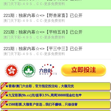
澳门天下彩-４９Ｓ．ＣＣ-更多免费资料
221期：独家内幕☆<>【野兽家畜】已公开
澳门天下彩-４９Ｓ．ＣＣ-更多免费资料
221期：独家内幕☆<>【平特五肖】已公开
澳门天下彩-４９Ｓ．ＣＣ-更多免费资料
221期：独家内幕☆<>【平三中三】已公开
澳门天下彩-４９Ｓ．ＣＣ-更多免费资料
★香港/澳门六合彩，官方指定投注站，大额无忧
★九宝彩票(9b.cc)充/提享3.5%,周周38888现金红包🌹
★1588彩票,大额客户首选→我们不赚钱，只做信誉