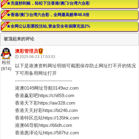
★充值秒到账，轻松下注香港/澳门/台湾六合彩
★香港/澳门/台湾六合彩，全网最高赔率48.8倍
★全网公认彩票投注站,资金安全有保障充送2%