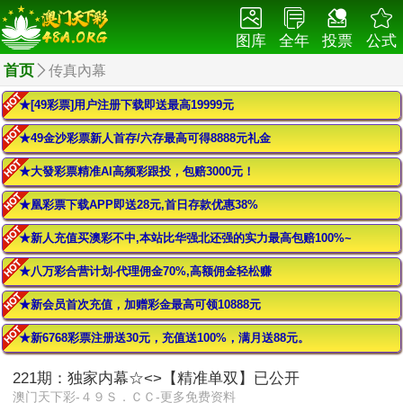
图库
全年
投票
公式
首页
传真內幕
★[49彩票]用户注册下载即送最高19999元
★49金沙彩票新人首存/六存最高可得8888元礼金
★大發彩票精准AI高频彩跟投，包赔3000元！
★凰彩票下载APP即送28元,首日存款优惠38%
★新人充值买澳彩不中,本站比华强北还强的实力最高包赔100%~
★八万彩合营计划-代理佣金70%,高额佣金轻松赚
★新会员首次充值，加赠彩金最高可领10888元
★新6768彩票注册送30元，充值送100%，满月送88元。
221期：独家内幕☆<>【精准单双】已公开
澳门天下彩-４９Ｓ．ＣＣ-更多免费资料