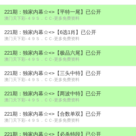
221期：独家内幕☆<>【平特一尾】已公开
澳门天下彩-４９Ｓ．ＣＣ-更多免费资料
221期：独家内幕☆<>【6选1肖】已公开
澳门天下彩-４９Ｓ．ＣＣ-更多免费资料
221期：独家内幕☆<>【极品六尾】已公开
澳门天下彩-４９Ｓ．ＣＣ-更多免费资料
221期：独家内幕☆<>【三头中特】已公开
澳门天下彩-４９Ｓ．ＣＣ-更多免费资料
221期：独家内幕☆<>【两波中特】已公开
澳门天下彩-４９Ｓ．ＣＣ-更多免费资料
221期：独家内幕☆<>【合数单双】已公开
澳门天下彩-４９Ｓ．ＣＣ-更多免费资料
221期：独家内幕☆<>【必杀特段】已公开