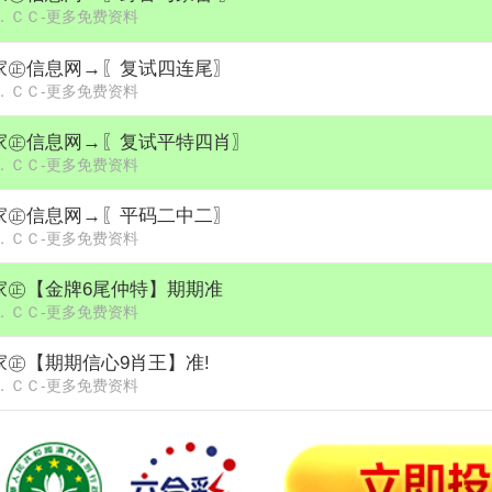
．ＣＣ-更多免费资料
世家㊣信息网→〖复试四连尾〗
．ＣＣ-更多免费资料
世家㊣信息网→〖复试平特四肖〗
．ＣＣ-更多免费资料
世家㊣信息网→〖平码二中二〗
．ＣＣ-更多免费资料
世家㊣【金牌6尾仲特】期期准
．ＣＣ-更多免费资料
家㊣【期期信心9肖王】准!
．ＣＣ-更多免费资料