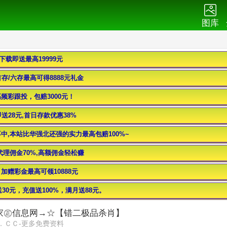
图库
下载即送最高19999元
存/六存最高可得8888元礼金
频彩跟投，包赔3000元！
送28元,首日存款优惠38%
中,本站比华强北还强的实力最高包赔100%~
代理佣金70%,高额佣金轻松赚
加赠彩金最高可领10888元
送30元，充值送100%，满月送88元。
世家㊣信息网→☆【错二极品杀肖】
．ＣＣ-更多免费资料