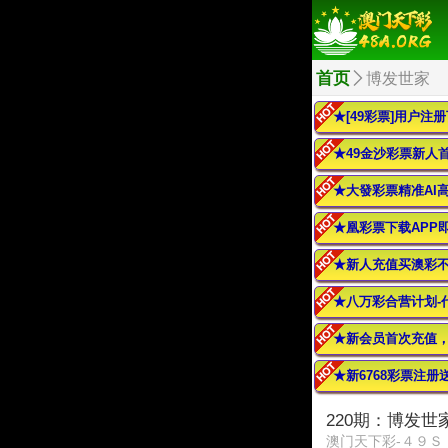
首页
博发世家
★[49彩票]用户注册
★49金沙彩票新人首
★大發彩票精准AI高
★凰彩票下载APP即
★新人充值买澳彩不
★八万彩合营计划-
★新会员首次充值，
★新6768彩票注册
220期：博发
澳门天下彩-４９Ｓ