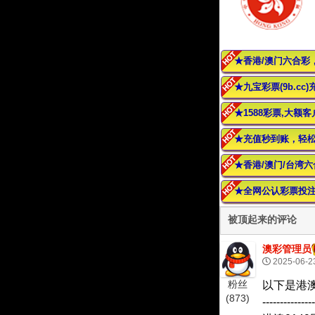
★香港/澳门六合彩
★九宝彩票(9b.cc)
★1588彩票,大
★充值秒到账，轻松
★香港/澳门/台湾六
★全网公认彩票投注