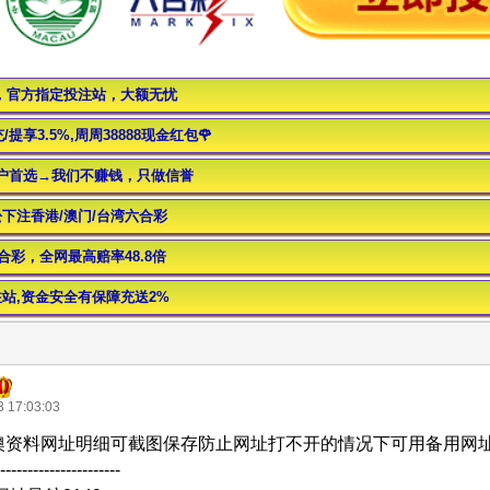
，官方指定投注站，大额无忧
充/提享3.5%,周周38888现金红包🌹
额客户首选→我们不赚钱，只做信誉
下注香港/澳门/台湾六合彩
合彩，全网最高赔率48.8倍
站,资金安全有保障充送2%