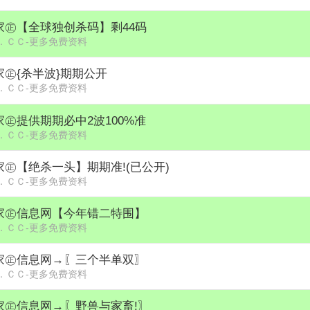
家㊣【全球独创杀码】剩44码
．ＣＣ-更多免费资料
家㊣{杀半波}期期公开
．ＣＣ-更多免费资料
家㊣提供期期必中2波100%准
．ＣＣ-更多免费资料
家㊣【绝杀一头】期期准!(已公开)
．ＣＣ-更多免费资料
世家㊣信息网【今年错二特围】
．ＣＣ-更多免费资料
世家㊣信息网→〖三个半单双〗
．ＣＣ-更多免费资料
世家㊣信息网→〖野兽与家畜!〗