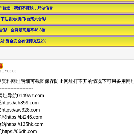
额客户首选→我们不赚钱，只做信誉
下注香港/澳门/台湾六合彩
合彩，全网最高赔率48.8倍
站,资金安全有保障充送2%