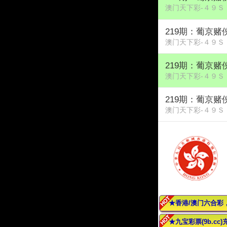
澳门天下彩-４９Ｓ
219期：葡京
澳门天下彩-４９Ｓ
219期：葡京
澳门天下彩-４９Ｓ
219期：葡京
澳门天下彩-４９Ｓ
★香港/澳门六合彩
★九宝彩票(9b.cc)