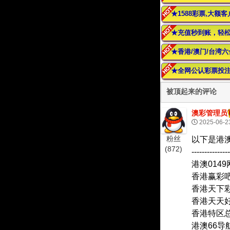
★1588彩票,大
★充值秒到账，轻松
★香港/澳门/台湾六
★全网公认彩票投注