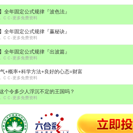
】全年固定公式规律『波色法』
．ＣＣ-更多免费资料
】全年固定公式规律『赢秘诀』
．ＣＣ-更多免费资料
】全年固定公式规律『出波篇』
．ＣＣ-更多免费资料
运气+概率+科学方法+良好的心态=财富
．ＣＣ-更多免费资料
这个令多少人浮沉不定的王国吗？
．ＣＣ-更多免费资料