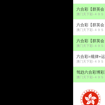
六合彩【群英会
澳门天下彩-４９Ｓ
六合彩【群英会
澳门天下彩-４９Ｓ
六合彩【群英会
澳门天下彩-４９Ｓ
六合彩=规律+
澳门天下彩-４９Ｓ
驾趋六合彩博彩
澳门天下彩-４９Ｓ