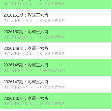
澳门天下彩-４９Ｓ．ＣＣ-更多免费资料
2026151期：彩霸王六肖
澳门天下彩-４９Ｓ．ＣＣ-更多免费资料
2026150期：彩霸王六肖
澳门天下彩-４９Ｓ．ＣＣ-更多免费资料
2026149期：彩霸王六肖
澳门天下彩-４９Ｓ．ＣＣ-更多免费资料
2026148期：彩霸王六肖
澳门天下彩-４９Ｓ．ＣＣ-更多免费资料
2026147期：彩霸王六肖
澳门天下彩-４９Ｓ．ＣＣ-更多免费资料
2026146期：彩霸王六肖
澳门天下彩-４９Ｓ．ＣＣ-更多免费资料