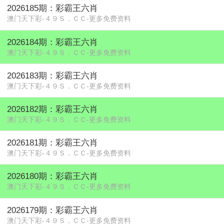
2026185期：彩霸王六肖
澳门天下彩-４９Ｓ．ＣＣ-更多免费资料
2026184期：彩霸王六肖
澳门天下彩-４９Ｓ．ＣＣ-更多免费资料
2026183期：彩霸王六肖
澳门天下彩-４９Ｓ．ＣＣ-更多免费资料
2026182期：彩霸王六肖
澳门天下彩-４９Ｓ．ＣＣ-更多免费资料
2026181期：彩霸王六肖
澳门天下彩-４９Ｓ．ＣＣ-更多免费资料
2026180期：彩霸王六肖
澳门天下彩-４９Ｓ．ＣＣ-更多免费资料
2026179期：彩霸王六肖
澳门天下彩-４９Ｓ．ＣＣ-更多免费资料