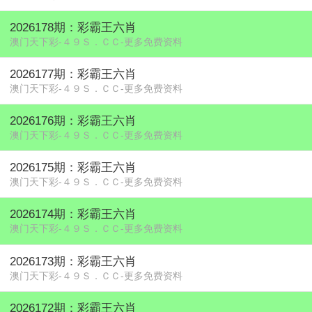
2026178期：彩霸王六肖
澳门天下彩-４９Ｓ．ＣＣ-更多免费资料
2026177期：彩霸王六肖
澳门天下彩-４９Ｓ．ＣＣ-更多免费资料
2026176期：彩霸王六肖
澳门天下彩-４９Ｓ．ＣＣ-更多免费资料
2026175期：彩霸王六肖
澳门天下彩-４９Ｓ．ＣＣ-更多免费资料
2026174期：彩霸王六肖
澳门天下彩-４９Ｓ．ＣＣ-更多免费资料
2026173期：彩霸王六肖
澳门天下彩-４９Ｓ．ＣＣ-更多免费资料
2026172期：彩霸王六肖