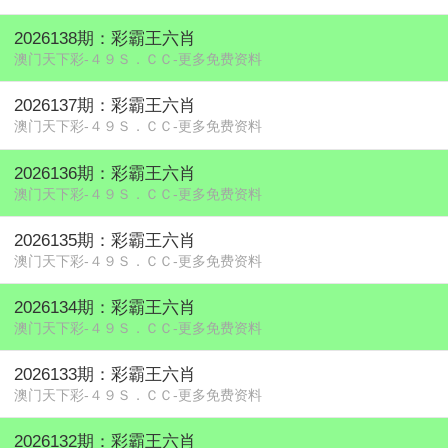
2026138期：彩霸王六肖
澳门天下彩-４９Ｓ．ＣＣ-更多免费资料
2026137期：彩霸王六肖
澳门天下彩-４９Ｓ．ＣＣ-更多免费资料
2026136期：彩霸王六肖
澳门天下彩-４９Ｓ．ＣＣ-更多免费资料
2026135期：彩霸王六肖
澳门天下彩-４９Ｓ．ＣＣ-更多免费资料
2026134期：彩霸王六肖
澳门天下彩-４９Ｓ．ＣＣ-更多免费资料
2026133期：彩霸王六肖
澳门天下彩-４９Ｓ．ＣＣ-更多免费资料
2026132期：彩霸王六肖