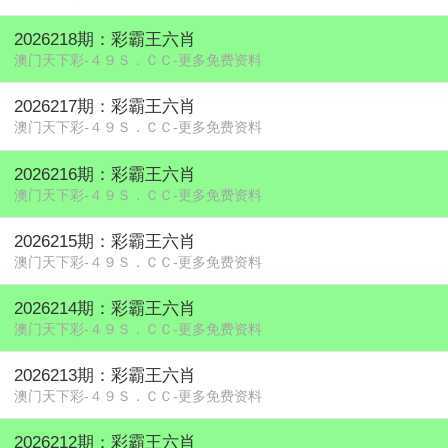
2026218期：彩霸王六肖
澳门天下彩-４９Ｓ．ＣＣ-更多免费资料
2026217期：彩霸王六肖
澳门天下彩-４９Ｓ．ＣＣ-更多免费资料
2026216期：彩霸王六肖
澳门天下彩-４９Ｓ．ＣＣ-更多免费资料
2026215期：彩霸王六肖
澳门天下彩-４９Ｓ．ＣＣ-更多免费资料
2026214期：彩霸王六肖
澳门天下彩-４９Ｓ．ＣＣ-更多免费资料
2026213期：彩霸王六肖
澳门天下彩-４９Ｓ．ＣＣ-更多免费资料
2026212期：彩霸王六肖