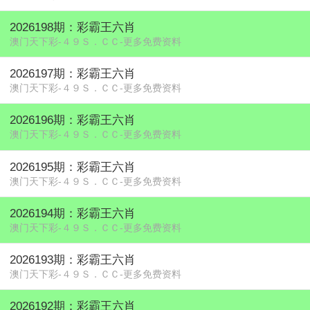
2026198期：彩霸王六肖
澳门天下彩-４９Ｓ．ＣＣ-更多免费资料
2026197期：彩霸王六肖
澳门天下彩-４９Ｓ．ＣＣ-更多免费资料
2026196期：彩霸王六肖
澳门天下彩-４９Ｓ．ＣＣ-更多免费资料
2026195期：彩霸王六肖
澳门天下彩-４９Ｓ．ＣＣ-更多免费资料
2026194期：彩霸王六肖
澳门天下彩-４９Ｓ．ＣＣ-更多免费资料
2026193期：彩霸王六肖
澳门天下彩-４９Ｓ．ＣＣ-更多免费资料
2026192期：彩霸王六肖