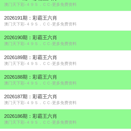
澳门天下彩-４９Ｓ．ＣＣ-更多免费资料
2026191期：彩霸王六肖
澳门天下彩-４９Ｓ．ＣＣ-更多免费资料
2026190期：彩霸王六肖
澳门天下彩-４９Ｓ．ＣＣ-更多免费资料
2026189期：彩霸王六肖
澳门天下彩-４９Ｓ．ＣＣ-更多免费资料
2026188期：彩霸王六肖
澳门天下彩-４９Ｓ．ＣＣ-更多免费资料
2026187期：彩霸王六肖
澳门天下彩-４９Ｓ．ＣＣ-更多免费资料
2026186期：彩霸王六肖
澳门天下彩-４９Ｓ．ＣＣ-更多免费资料