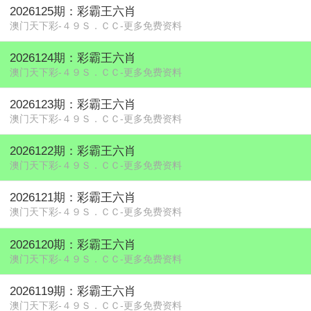
2026125期：彩霸王六肖
澳门天下彩-４９Ｓ．ＣＣ-更多免费资料
2026124期：彩霸王六肖
澳门天下彩-４９Ｓ．ＣＣ-更多免费资料
2026123期：彩霸王六肖
澳门天下彩-４９Ｓ．ＣＣ-更多免费资料
2026122期：彩霸王六肖
澳门天下彩-４９Ｓ．ＣＣ-更多免费资料
2026121期：彩霸王六肖
澳门天下彩-４９Ｓ．ＣＣ-更多免费资料
2026120期：彩霸王六肖
澳门天下彩-４９Ｓ．ＣＣ-更多免费资料
2026119期：彩霸王六肖
澳门天下彩-４９Ｓ．ＣＣ-更多免费资料