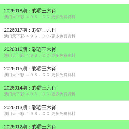
2026018期：彩霸王六肖
澳门天下彩-４９Ｓ．ＣＣ-更多免费资料
2026017期：彩霸王六肖
澳门天下彩-４９Ｓ．ＣＣ-更多免费资料
2026016期：彩霸王六肖
澳门天下彩-４９Ｓ．ＣＣ-更多免费资料
2026015期：彩霸王六肖
澳门天下彩-４９Ｓ．ＣＣ-更多免费资料
2026014期：彩霸王六肖
澳门天下彩-４９Ｓ．ＣＣ-更多免费资料
2026013期：彩霸王六肖
澳门天下彩-４９Ｓ．ＣＣ-更多免费资料
2026012期：彩霸王六肖