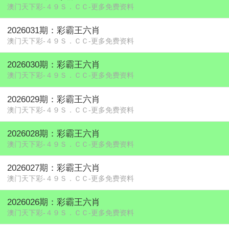
澳门天下彩-４９Ｓ．ＣＣ-更多免费资料
2026031期：彩霸王六肖
澳门天下彩-４９Ｓ．ＣＣ-更多免费资料
2026030期：彩霸王六肖
澳门天下彩-４９Ｓ．ＣＣ-更多免费资料
2026029期：彩霸王六肖
澳门天下彩-４９Ｓ．ＣＣ-更多免费资料
2026028期：彩霸王六肖
澳门天下彩-４９Ｓ．ＣＣ-更多免费资料
2026027期：彩霸王六肖
澳门天下彩-４９Ｓ．ＣＣ-更多免费资料
2026026期：彩霸王六肖
澳门天下彩-４９Ｓ．ＣＣ-更多免费资料