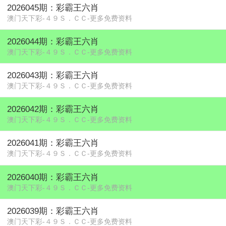
2026045期：彩霸王六肖
澳门天下彩-４９Ｓ．ＣＣ-更多免费资料
2026044期：彩霸王六肖
澳门天下彩-４９Ｓ．ＣＣ-更多免费资料
2026043期：彩霸王六肖
澳门天下彩-４９Ｓ．ＣＣ-更多免费资料
2026042期：彩霸王六肖
澳门天下彩-４９Ｓ．ＣＣ-更多免费资料
2026041期：彩霸王六肖
澳门天下彩-４９Ｓ．ＣＣ-更多免费资料
2026040期：彩霸王六肖
澳门天下彩-４９Ｓ．ＣＣ-更多免费资料
2026039期：彩霸王六肖
澳门天下彩-４９Ｓ．ＣＣ-更多免费资料