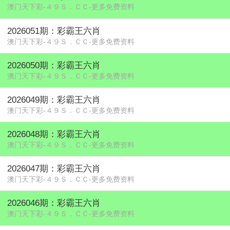
澳门天下彩-４９Ｓ．ＣＣ-更多免费资料
2026051期：彩霸王六肖
澳门天下彩-４９Ｓ．ＣＣ-更多免费资料
2026050期：彩霸王六肖
澳门天下彩-４９Ｓ．ＣＣ-更多免费资料
2026049期：彩霸王六肖
澳门天下彩-４９Ｓ．ＣＣ-更多免费资料
2026048期：彩霸王六肖
澳门天下彩-４９Ｓ．ＣＣ-更多免费资料
2026047期：彩霸王六肖
澳门天下彩-４９Ｓ．ＣＣ-更多免费资料
2026046期：彩霸王六肖
澳门天下彩-４９Ｓ．ＣＣ-更多免费资料