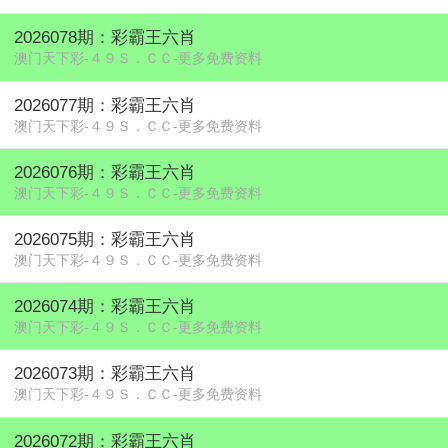
2026078期：彩霸王六肖
澳门天下彩-４９Ｓ．ＣＣ-更多免费资料
2026077期：彩霸王六肖
澳门天下彩-４９Ｓ．ＣＣ-更多免费资料
2026076期：彩霸王六肖
澳门天下彩-４９Ｓ．ＣＣ-更多免费资料
2026075期：彩霸王六肖
澳门天下彩-４９Ｓ．ＣＣ-更多免费资料
2026074期：彩霸王六肖
澳门天下彩-４９Ｓ．ＣＣ-更多免费资料
2026073期：彩霸王六肖
澳门天下彩-４９Ｓ．ＣＣ-更多免费资料
2026072期：彩霸王六肖