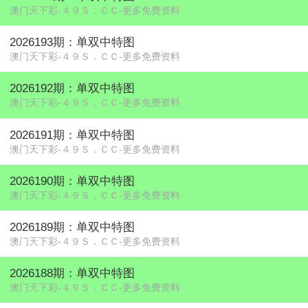
澳门天下彩-４９Ｓ．ＣＣ-更多免费资料
2026193期：单双中特图
澳门天下彩-４９Ｓ．ＣＣ-更多免费资料
2026192期：单双中特图
澳门天下彩-４９Ｓ．ＣＣ-更多免费资料
2026191期：单双中特图
澳门天下彩-４９Ｓ．ＣＣ-更多免费资料
2026190期：单双中特图
澳门天下彩-４９Ｓ．ＣＣ-更多免费资料
2026189期：单双中特图
澳门天下彩-４９Ｓ．ＣＣ-更多免费资料
2026188期：单双中特图
澳门天下彩-４９Ｓ．ＣＣ-更多免费资料