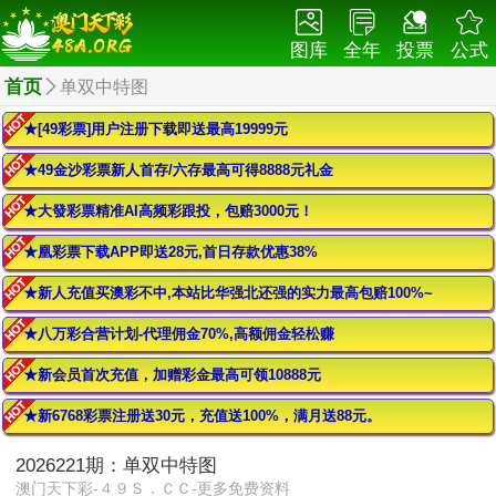
图库
全年
投票
公式
首页
单双中特图
★[49彩票]用户注册下载即送最高19999元
★49金沙彩票新人首存/六存最高可得8888元礼金
★大發彩票精准AI高频彩跟投，包赔3000元！
★凰彩票下载APP即送28元,首日存款优惠38%
★新人充值买澳彩不中,本站比华强北还强的实力最高包赔100%~
★八万彩合营计划-代理佣金70%,高额佣金轻松赚
★新会员首次充值，加赠彩金最高可领10888元
★新6768彩票注册送30元，充值送100%，满月送88元。
2026221期：单双中特图
澳门天下彩-４９Ｓ．ＣＣ-更多免费资料