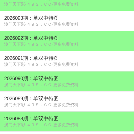
澳门天下彩-４９Ｓ．ＣＣ-更多免费资料
2026093期：单双中特图
澳门天下彩-４９Ｓ．ＣＣ-更多免费资料
2026092期：单双中特图
澳门天下彩-４９Ｓ．ＣＣ-更多免费资料
2026091期：单双中特图
澳门天下彩-４９Ｓ．ＣＣ-更多免费资料
2026090期：单双中特图
澳门天下彩-４９Ｓ．ＣＣ-更多免费资料
2026089期：单双中特图
澳门天下彩-４９Ｓ．ＣＣ-更多免费资料
2026088期：单双中特图
澳门天下彩-４９Ｓ．ＣＣ-更多免费资料