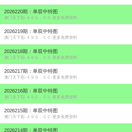
2026220期：单双中特图
澳门天下彩-４９Ｓ．ＣＣ-更多免费资料
2026219期：单双中特图
澳门天下彩-４９Ｓ．ＣＣ-更多免费资料
2026218期：单双中特图
澳门天下彩-４９Ｓ．ＣＣ-更多免费资料
2026217期：单双中特图
澳门天下彩-４９Ｓ．ＣＣ-更多免费资料
2026216期：单双中特图
澳门天下彩-４９Ｓ．ＣＣ-更多免费资料
2026215期：单双中特图
澳门天下彩-４９Ｓ．ＣＣ-更多免费资料
2026214期：单双中特图