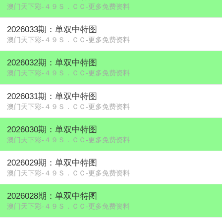
澳门天下彩-４９Ｓ．ＣＣ-更多免费资料
2026033期：单双中特图
澳门天下彩-４９Ｓ．ＣＣ-更多免费资料
2026032期：单双中特图
澳门天下彩-４９Ｓ．ＣＣ-更多免费资料
2026031期：单双中特图
澳门天下彩-４９Ｓ．ＣＣ-更多免费资料
2026030期：单双中特图
澳门天下彩-４９Ｓ．ＣＣ-更多免费资料
2026029期：单双中特图
澳门天下彩-４９Ｓ．ＣＣ-更多免费资料
2026028期：单双中特图
澳门天下彩-４９Ｓ．ＣＣ-更多免费资料