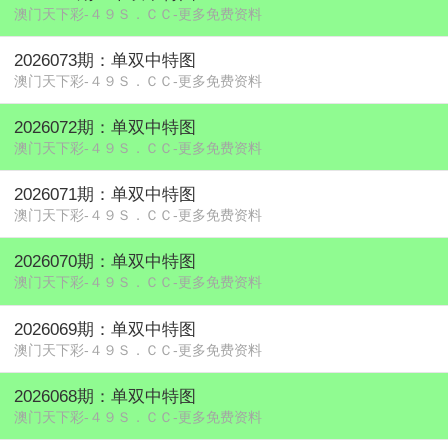
澳门天下彩-４９Ｓ．ＣＣ-更多免费资料
2026073期：单双中特图
澳门天下彩-４９Ｓ．ＣＣ-更多免费资料
2026072期：单双中特图
澳门天下彩-４９Ｓ．ＣＣ-更多免费资料
2026071期：单双中特图
澳门天下彩-４９Ｓ．ＣＣ-更多免费资料
2026070期：单双中特图
澳门天下彩-４９Ｓ．ＣＣ-更多免费资料
2026069期：单双中特图
澳门天下彩-４９Ｓ．ＣＣ-更多免费资料
2026068期：单双中特图
澳门天下彩-４９Ｓ．ＣＣ-更多免费资料