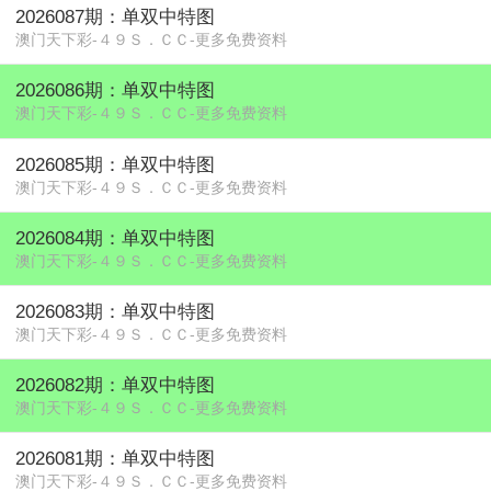
2026087期：单双中特图
澳门天下彩-４９Ｓ．ＣＣ-更多免费资料
2026086期：单双中特图
澳门天下彩-４９Ｓ．ＣＣ-更多免费资料
2026085期：单双中特图
澳门天下彩-４９Ｓ．ＣＣ-更多免费资料
2026084期：单双中特图
澳门天下彩-４９Ｓ．ＣＣ-更多免费资料
2026083期：单双中特图
澳门天下彩-４９Ｓ．ＣＣ-更多免费资料
2026082期：单双中特图
澳门天下彩-４９Ｓ．ＣＣ-更多免费资料
2026081期：单双中特图
澳门天下彩-４９Ｓ．ＣＣ-更多免费资料