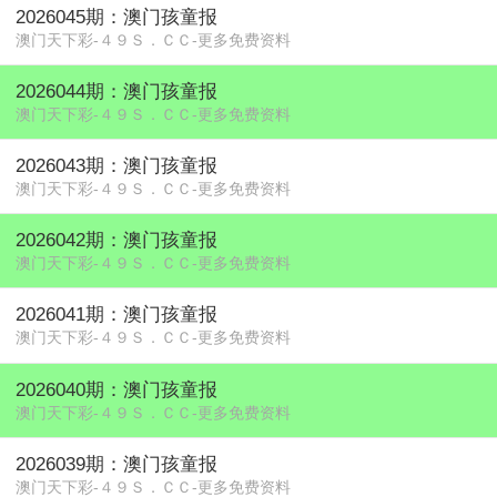
2026045期：澳门孩童报
澳门天下彩-４９Ｓ．ＣＣ-更多免费资料
2026044期：澳门孩童报
澳门天下彩-４９Ｓ．ＣＣ-更多免费资料
2026043期：澳门孩童报
澳门天下彩-４９Ｓ．ＣＣ-更多免费资料
2026042期：澳门孩童报
澳门天下彩-４９Ｓ．ＣＣ-更多免费资料
2026041期：澳门孩童报
澳门天下彩-４９Ｓ．ＣＣ-更多免费资料
2026040期：澳门孩童报
澳门天下彩-４９Ｓ．ＣＣ-更多免费资料
2026039期：澳门孩童报
澳门天下彩-４９Ｓ．ＣＣ-更多免费资料