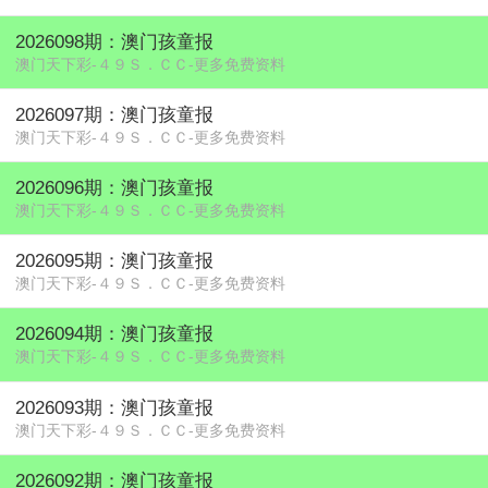
2026098期：澳门孩童报
澳门天下彩-４９Ｓ．ＣＣ-更多免费资料
2026097期：澳门孩童报
澳门天下彩-４９Ｓ．ＣＣ-更多免费资料
2026096期：澳门孩童报
澳门天下彩-４９Ｓ．ＣＣ-更多免费资料
2026095期：澳门孩童报
澳门天下彩-４９Ｓ．ＣＣ-更多免费资料
2026094期：澳门孩童报
澳门天下彩-４９Ｓ．ＣＣ-更多免费资料
2026093期：澳门孩童报
澳门天下彩-４９Ｓ．ＣＣ-更多免费资料
2026092期：澳门孩童报