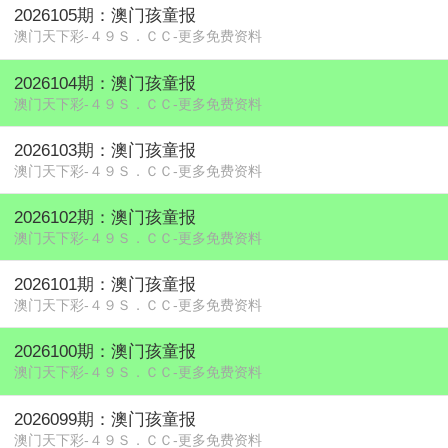
2026105期：澳门孩童报
澳门天下彩-４９Ｓ．ＣＣ-更多免费资料
2026104期：澳门孩童报
澳门天下彩-４９Ｓ．ＣＣ-更多免费资料
2026103期：澳门孩童报
澳门天下彩-４９Ｓ．ＣＣ-更多免费资料
2026102期：澳门孩童报
澳门天下彩-４９Ｓ．ＣＣ-更多免费资料
2026101期：澳门孩童报
澳门天下彩-４９Ｓ．ＣＣ-更多免费资料
2026100期：澳门孩童报
澳门天下彩-４９Ｓ．ＣＣ-更多免费资料
2026099期：澳门孩童报
澳门天下彩-４９Ｓ．ＣＣ-更多免费资料