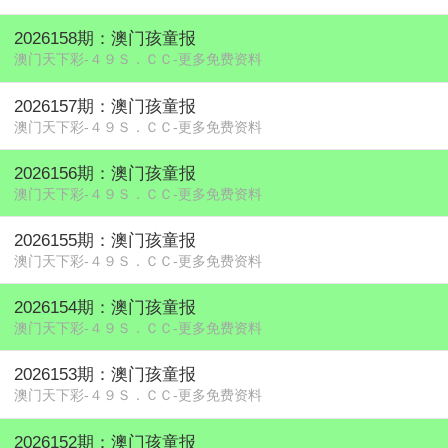
2026158期：澳门孩童报
澳门天下彩-４９Ｓ．ＣＣ-更多免费资料
2026157期：澳门孩童报
澳门天下彩-４９Ｓ．ＣＣ-更多免费资料
2026156期：澳门孩童报
澳门天下彩-４９Ｓ．ＣＣ-更多免费资料
2026155期：澳门孩童报
澳门天下彩-４９Ｓ．ＣＣ-更多免费资料
2026154期：澳门孩童报
澳门天下彩-４９Ｓ．ＣＣ-更多免费资料
2026153期：澳门孩童报
澳门天下彩-４９Ｓ．ＣＣ-更多免费资料
2026152期：澳门孩童报