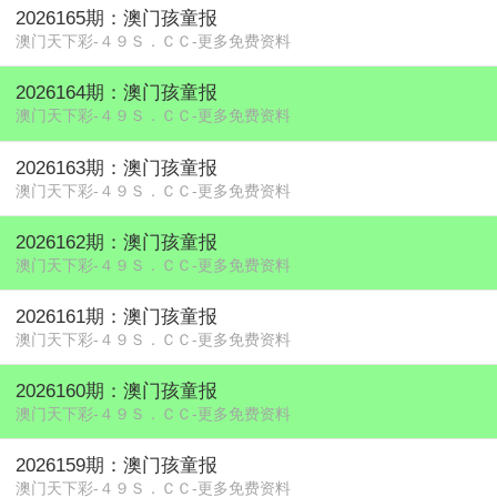
2026165期：澳门孩童报
澳门天下彩-４９Ｓ．ＣＣ-更多免费资料
2026164期：澳门孩童报
澳门天下彩-４９Ｓ．ＣＣ-更多免费资料
2026163期：澳门孩童报
澳门天下彩-４９Ｓ．ＣＣ-更多免费资料
2026162期：澳门孩童报
澳门天下彩-４９Ｓ．ＣＣ-更多免费资料
2026161期：澳门孩童报
澳门天下彩-４９Ｓ．ＣＣ-更多免费资料
2026160期：澳门孩童报
澳门天下彩-４９Ｓ．ＣＣ-更多免费资料
2026159期：澳门孩童报
澳门天下彩-４９Ｓ．ＣＣ-更多免费资料