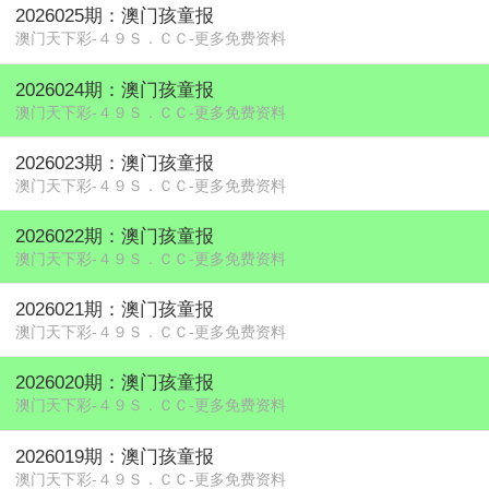
2026025期：澳门孩童报
澳门天下彩-４９Ｓ．ＣＣ-更多免费资料
2026024期：澳门孩童报
澳门天下彩-４９Ｓ．ＣＣ-更多免费资料
2026023期：澳门孩童报
澳门天下彩-４９Ｓ．ＣＣ-更多免费资料
2026022期：澳门孩童报
澳门天下彩-４９Ｓ．ＣＣ-更多免费资料
2026021期：澳门孩童报
澳门天下彩-４９Ｓ．ＣＣ-更多免费资料
2026020期：澳门孩童报
澳门天下彩-４９Ｓ．ＣＣ-更多免费资料
2026019期：澳门孩童报
澳门天下彩-４９Ｓ．ＣＣ-更多免费资料