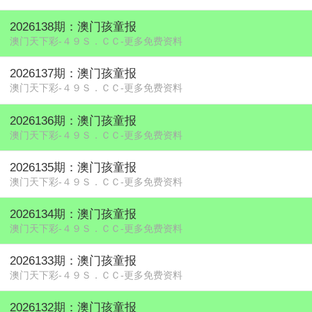
2026138期：澳门孩童报
澳门天下彩-４９Ｓ．ＣＣ-更多免费资料
2026137期：澳门孩童报
澳门天下彩-４９Ｓ．ＣＣ-更多免费资料
2026136期：澳门孩童报
澳门天下彩-４９Ｓ．ＣＣ-更多免费资料
2026135期：澳门孩童报
澳门天下彩-４９Ｓ．ＣＣ-更多免费资料
2026134期：澳门孩童报
澳门天下彩-４９Ｓ．ＣＣ-更多免费资料
2026133期：澳门孩童报
澳门天下彩-４９Ｓ．ＣＣ-更多免费资料
2026132期：澳门孩童报