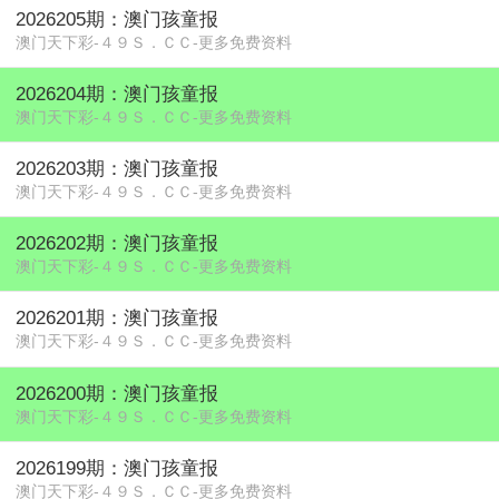
2026205期：澳门孩童报
澳门天下彩-４９Ｓ．ＣＣ-更多免费资料
2026204期：澳门孩童报
澳门天下彩-４９Ｓ．ＣＣ-更多免费资料
2026203期：澳门孩童报
澳门天下彩-４９Ｓ．ＣＣ-更多免费资料
2026202期：澳门孩童报
澳门天下彩-４９Ｓ．ＣＣ-更多免费资料
2026201期：澳门孩童报
澳门天下彩-４９Ｓ．ＣＣ-更多免费资料
2026200期：澳门孩童报
澳门天下彩-４９Ｓ．ＣＣ-更多免费资料
2026199期：澳门孩童报
澳门天下彩-４９Ｓ．ＣＣ-更多免费资料