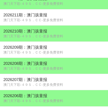
澳门天下彩-４９Ｓ．ＣＣ-更多免费资料
2026211期：澳门孩童报
澳门天下彩-４９Ｓ．ＣＣ-更多免费资料
2026210期：澳门孩童报
澳门天下彩-４９Ｓ．ＣＣ-更多免费资料
2026209期：澳门孩童报
澳门天下彩-４９Ｓ．ＣＣ-更多免费资料
2026208期：澳门孩童报
澳门天下彩-４９Ｓ．ＣＣ-更多免费资料
2026207期：澳门孩童报
澳门天下彩-４９Ｓ．ＣＣ-更多免费资料
2026206期：澳门孩童报
澳门天下彩-４９Ｓ．ＣＣ-更多免费资料