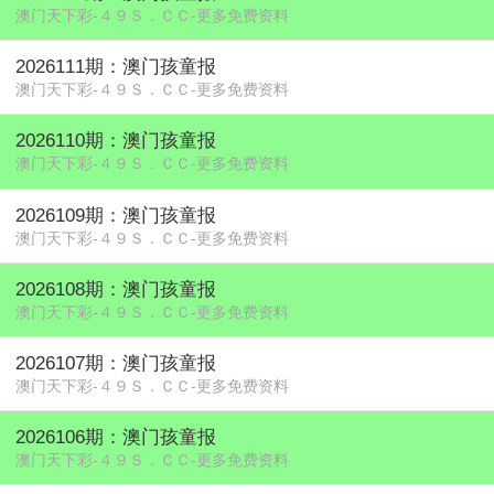
澳门天下彩-４９Ｓ．ＣＣ-更多免费资料
2026111期：澳门孩童报
澳门天下彩-４９Ｓ．ＣＣ-更多免费资料
2026110期：澳门孩童报
澳门天下彩-４９Ｓ．ＣＣ-更多免费资料
2026109期：澳门孩童报
澳门天下彩-４９Ｓ．ＣＣ-更多免费资料
2026108期：澳门孩童报
澳门天下彩-４９Ｓ．ＣＣ-更多免费资料
2026107期：澳门孩童报
澳门天下彩-４９Ｓ．ＣＣ-更多免费资料
2026106期：澳门孩童报
澳门天下彩-４９Ｓ．ＣＣ-更多免费资料