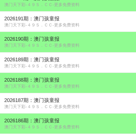
澳门天下彩-４９Ｓ．ＣＣ-更多免费资料
2026191期：澳门孩童报
澳门天下彩-４９Ｓ．ＣＣ-更多免费资料
2026190期：澳门孩童报
澳门天下彩-４９Ｓ．ＣＣ-更多免费资料
2026189期：澳门孩童报
澳门天下彩-４９Ｓ．ＣＣ-更多免费资料
2026188期：澳门孩童报
澳门天下彩-４９Ｓ．ＣＣ-更多免费资料
2026187期：澳门孩童报
澳门天下彩-４９Ｓ．ＣＣ-更多免费资料
2026186期：澳门孩童报
澳门天下彩-４９Ｓ．ＣＣ-更多免费资料