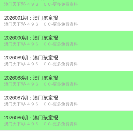
澳门天下彩-４９Ｓ．ＣＣ-更多免费资料
2026091期：澳门孩童报
澳门天下彩-４９Ｓ．ＣＣ-更多免费资料
2026090期：澳门孩童报
澳门天下彩-４９Ｓ．ＣＣ-更多免费资料
2026089期：澳门孩童报
澳门天下彩-４９Ｓ．ＣＣ-更多免费资料
2026088期：澳门孩童报
澳门天下彩-４９Ｓ．ＣＣ-更多免费资料
2026087期：澳门孩童报
澳门天下彩-４９Ｓ．ＣＣ-更多免费资料
2026086期：澳门孩童报
澳门天下彩-４９Ｓ．ＣＣ-更多免费资料