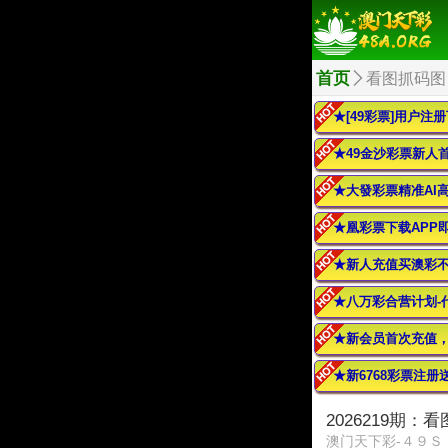
首页
看图抓码图
★[49彩票]用户注册
★49金沙彩票新人首
★大發彩票精准AI高
★凰彩票下载APP即
★新人充值买澳彩不
★八万彩合营计划-
★新会员首次充值，
★新6768彩票注册
2026219期：
澳门天下彩-４９Ｓ