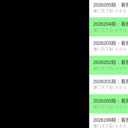
2026205期：
澳门天下彩-４９Ｓ
2026204期：
澳门天下彩-４９Ｓ
2026203期：
澳门天下彩-４９Ｓ
2026202期：
澳门天下彩-４９Ｓ
2026201期：
澳门天下彩-４９Ｓ
2026200期：
澳门天下彩-４９Ｓ
2026199期：
澳门天下彩-４９Ｓ