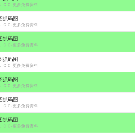
．ＣＣ-更多免费资料
看图抓码图
．ＣＣ-更多免费资料
看图抓码图
．ＣＣ-更多免费资料
看图抓码图
．ＣＣ-更多免费资料
看图抓码图
．ＣＣ-更多免费资料
看图抓码图
．ＣＣ-更多免费资料
看图抓码图
．ＣＣ-更多免费资料