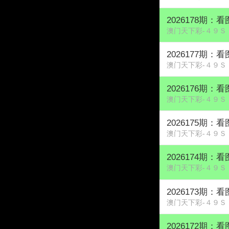
2026178期：
澳门天下彩-４９Ｓ
2026177期：
澳门天下彩-４９Ｓ
2026176期：
澳门天下彩-４９Ｓ
2026175期：
澳门天下彩-４９Ｓ
2026174期：
澳门天下彩-４９Ｓ
2026173期：
澳门天下彩-４９Ｓ
2026172期：