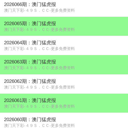
2026066期：澳门猛虎报
澳门天下彩-４９Ｓ．ＣＣ-更多免费资料
2026065期：澳门猛虎报
澳门天下彩-４９Ｓ．ＣＣ-更多免费资料
2026064期：澳门猛虎报
澳门天下彩-４９Ｓ．ＣＣ-更多免费资料
2026063期：澳门猛虎报
澳门天下彩-４９Ｓ．ＣＣ-更多免费资料
2026062期：澳门猛虎报
澳门天下彩-４９Ｓ．ＣＣ-更多免费资料
2026061期：澳门猛虎报
澳门天下彩-４９Ｓ．ＣＣ-更多免费资料
2026060期：澳门猛虎报
澳门天下彩-４９Ｓ．ＣＣ-更多免费资料