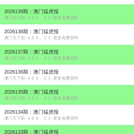
2026139期：澳门猛虎报
澳门天下彩-４９Ｓ．ＣＣ-更多免费资料
2026138期：澳门猛虎报
澳门天下彩-４９Ｓ．ＣＣ-更多免费资料
2026137期：澳门猛虎报
澳门天下彩-４９Ｓ．ＣＣ-更多免费资料
2026136期：澳门猛虎报
澳门天下彩-４９Ｓ．ＣＣ-更多免费资料
2026135期：澳门猛虎报
澳门天下彩-４９Ｓ．ＣＣ-更多免费资料
2026134期：澳门猛虎报
澳门天下彩-４９Ｓ．ＣＣ-更多免费资料
2026133期：澳门猛虎报