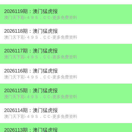
2026119期：澳门猛虎报
澳门天下彩-４９Ｓ．ＣＣ-更多免费资料
2026118期：澳门猛虎报
澳门天下彩-４９Ｓ．ＣＣ-更多免费资料
2026117期：澳门猛虎报
澳门天下彩-４９Ｓ．ＣＣ-更多免费资料
2026116期：澳门猛虎报
澳门天下彩-４９Ｓ．ＣＣ-更多免费资料
2026115期：澳门猛虎报
澳门天下彩-４９Ｓ．ＣＣ-更多免费资料
2026114期：澳门猛虎报
澳门天下彩-４９Ｓ．ＣＣ-更多免费资料
2026113期：澳门猛虎报