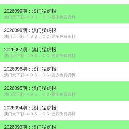
2026099期：澳门猛虎报
澳门天下彩-４９Ｓ．ＣＣ-更多免费资料
2026098期：澳门猛虎报
澳门天下彩-４９Ｓ．ＣＣ-更多免费资料
2026097期：澳门猛虎报
澳门天下彩-４９Ｓ．ＣＣ-更多免费资料
2026096期：澳门猛虎报
澳门天下彩-４９Ｓ．ＣＣ-更多免费资料
2026095期：澳门猛虎报
澳门天下彩-４９Ｓ．ＣＣ-更多免费资料
2026094期：澳门猛虎报
澳门天下彩-４９Ｓ．ＣＣ-更多免费资料
2026093期：澳门猛虎报