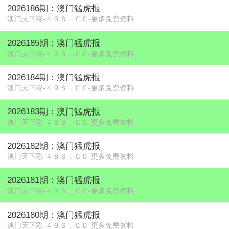
2026186期：澳门猛虎报
澳门天下彩-４９Ｓ．ＣＣ-更多免费资料
2026185期：澳门猛虎报
澳门天下彩-４９Ｓ．ＣＣ-更多免费资料
2026184期：澳门猛虎报
澳门天下彩-４９Ｓ．ＣＣ-更多免费资料
2026183期：澳门猛虎报
澳门天下彩-４９Ｓ．ＣＣ-更多免费资料
2026182期：澳门猛虎报
澳门天下彩-４９Ｓ．ＣＣ-更多免费资料
2026181期：澳门猛虎报
澳门天下彩-４９Ｓ．ＣＣ-更多免费资料
2026180期：澳门猛虎报
澳门天下彩-４９Ｓ．ＣＣ-更多免费资料