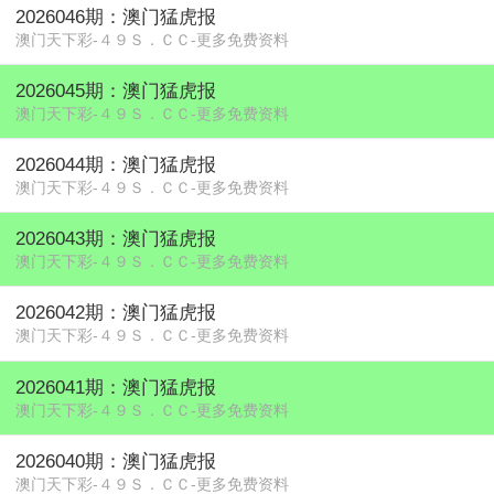
2026046期：澳门猛虎报
澳门天下彩-４９Ｓ．ＣＣ-更多免费资料
2026045期：澳门猛虎报
澳门天下彩-４９Ｓ．ＣＣ-更多免费资料
2026044期：澳门猛虎报
澳门天下彩-４９Ｓ．ＣＣ-更多免费资料
2026043期：澳门猛虎报
澳门天下彩-４９Ｓ．ＣＣ-更多免费资料
2026042期：澳门猛虎报
澳门天下彩-４９Ｓ．ＣＣ-更多免费资料
2026041期：澳门猛虎报
澳门天下彩-４９Ｓ．ＣＣ-更多免费资料
2026040期：澳门猛虎报
澳门天下彩-４９Ｓ．ＣＣ-更多免费资料