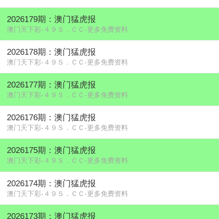
2026179期：澳门猛虎报
澳门天下彩-４９Ｓ．ＣＣ-更多免费资料
2026178期：澳门猛虎报
澳门天下彩-４９Ｓ．ＣＣ-更多免费资料
2026177期：澳门猛虎报
澳门天下彩-４９Ｓ．ＣＣ-更多免费资料
2026176期：澳门猛虎报
澳门天下彩-４９Ｓ．ＣＣ-更多免费资料
2026175期：澳门猛虎报
澳门天下彩-４９Ｓ．ＣＣ-更多免费资料
2026174期：澳门猛虎报
澳门天下彩-４９Ｓ．ＣＣ-更多免费资料
2026173期：澳门猛虎报