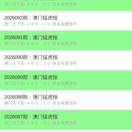
澳门天下彩-４９Ｓ．ＣＣ-更多免费资料
2026092期：澳门猛虎报
澳门天下彩-４９Ｓ．ＣＣ-更多免费资料
2026091期：澳门猛虎报
澳门天下彩-４９Ｓ．ＣＣ-更多免费资料
2026090期：澳门猛虎报
澳门天下彩-４９Ｓ．ＣＣ-更多免费资料
2026089期：澳门猛虎报
澳门天下彩-４９Ｓ．ＣＣ-更多免费资料
2026088期：澳门猛虎报
澳门天下彩-４９Ｓ．ＣＣ-更多免费资料
2026087期：澳门猛虎报
澳门天下彩-４９Ｓ．ＣＣ-更多免费资料