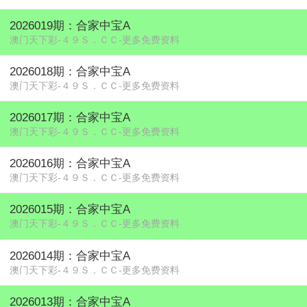
2026019期：合家中宝A
澳门天下彩-４９Ｓ．ＣＣ-更多免费资料
2026018期：合家中宝A
澳门天下彩-４９Ｓ．ＣＣ-更多免费资料
2026017期：合家中宝A
澳门天下彩-４９Ｓ．ＣＣ-更多免费资料
2026016期：合家中宝A
澳门天下彩-４９Ｓ．ＣＣ-更多免费资料
2026015期：合家中宝A
澳门天下彩-４９Ｓ．ＣＣ-更多免费资料
2026014期：合家中宝A
澳门天下彩-４９Ｓ．ＣＣ-更多免费资料
2026013期：合家中宝A