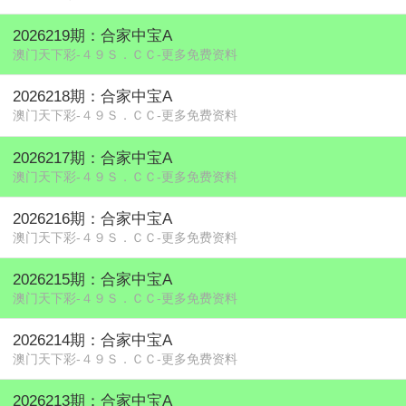
2026219期：合家中宝A
澳门天下彩-４９Ｓ．ＣＣ-更多免费资料
2026218期：合家中宝A
澳门天下彩-４９Ｓ．ＣＣ-更多免费资料
2026217期：合家中宝A
澳门天下彩-４９Ｓ．ＣＣ-更多免费资料
2026216期：合家中宝A
澳门天下彩-４９Ｓ．ＣＣ-更多免费资料
2026215期：合家中宝A
澳门天下彩-４９Ｓ．ＣＣ-更多免费资料
2026214期：合家中宝A
澳门天下彩-４９Ｓ．ＣＣ-更多免费资料
2026213期：合家中宝A