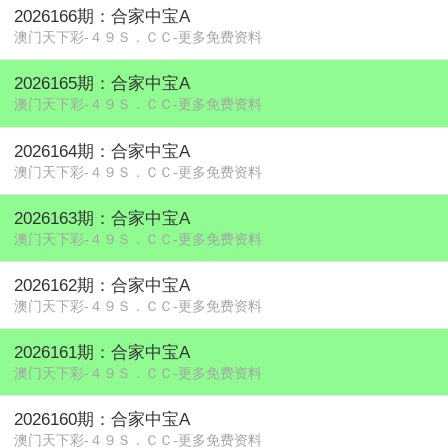
2026166期：合家中宝A
澳门天下彩-４９Ｓ．ＣＣ-更多免费资料
2026165期：合家中宝A
澳门天下彩-４９Ｓ．ＣＣ-更多免费资料
2026164期：合家中宝A
澳门天下彩-４９Ｓ．ＣＣ-更多免费资料
2026163期：合家中宝A
澳门天下彩-４９Ｓ．ＣＣ-更多免费资料
2026162期：合家中宝A
澳门天下彩-４９Ｓ．ＣＣ-更多免费资料
2026161期：合家中宝A
澳门天下彩-４９Ｓ．ＣＣ-更多免费资料
2026160期：合家中宝A
澳门天下彩-４９Ｓ．ＣＣ-更多免费资料