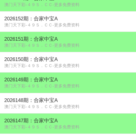
澳门天下彩-４９Ｓ．ＣＣ-更多免费资料
2026152期：合家中宝A
澳门天下彩-４９Ｓ．ＣＣ-更多免费资料
2026151期：合家中宝A
澳门天下彩-４９Ｓ．ＣＣ-更多免费资料
2026150期：合家中宝A
澳门天下彩-４９Ｓ．ＣＣ-更多免费资料
2026149期：合家中宝A
澳门天下彩-４９Ｓ．ＣＣ-更多免费资料
2026148期：合家中宝A
澳门天下彩-４９Ｓ．ＣＣ-更多免费资料
2026147期：合家中宝A
澳门天下彩-４９Ｓ．ＣＣ-更多免费资料