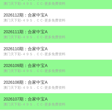
澳门天下彩-４９Ｓ．ＣＣ-更多免费资料
2026112期：合家中宝A
澳门天下彩-４９Ｓ．ＣＣ-更多免费资料
2026111期：合家中宝A
澳门天下彩-４９Ｓ．ＣＣ-更多免费资料
2026110期：合家中宝A
澳门天下彩-４９Ｓ．ＣＣ-更多免费资料
2026109期：合家中宝A
澳门天下彩-４９Ｓ．ＣＣ-更多免费资料
2026108期：合家中宝A
澳门天下彩-４９Ｓ．ＣＣ-更多免费资料
2026107期：合家中宝A
澳门天下彩-４９Ｓ．ＣＣ-更多免费资料