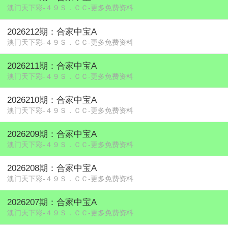
澳门天下彩-４９Ｓ．ＣＣ-更多免费资料
2026212期：合家中宝A
澳门天下彩-４９Ｓ．ＣＣ-更多免费资料
2026211期：合家中宝A
澳门天下彩-４９Ｓ．ＣＣ-更多免费资料
2026210期：合家中宝A
澳门天下彩-４９Ｓ．ＣＣ-更多免费资料
2026209期：合家中宝A
澳门天下彩-４９Ｓ．ＣＣ-更多免费资料
2026208期：合家中宝A
澳门天下彩-４９Ｓ．ＣＣ-更多免费资料
2026207期：合家中宝A
澳门天下彩-４９Ｓ．ＣＣ-更多免费资料