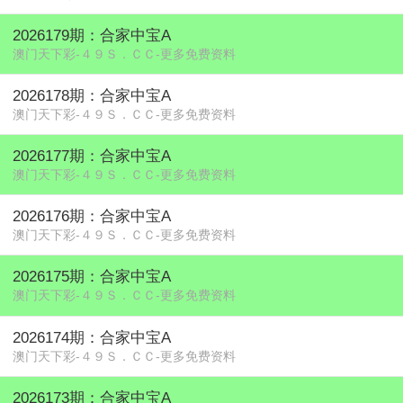
2026179期：合家中宝A
澳门天下彩-４９Ｓ．ＣＣ-更多免费资料
2026178期：合家中宝A
澳门天下彩-４９Ｓ．ＣＣ-更多免费资料
2026177期：合家中宝A
澳门天下彩-４９Ｓ．ＣＣ-更多免费资料
2026176期：合家中宝A
澳门天下彩-４９Ｓ．ＣＣ-更多免费资料
2026175期：合家中宝A
澳门天下彩-４９Ｓ．ＣＣ-更多免费资料
2026174期：合家中宝A
澳门天下彩-４９Ｓ．ＣＣ-更多免费资料
2026173期：合家中宝A