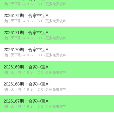
澳门天下彩-４９Ｓ．ＣＣ-更多免费资料
2026172期：合家中宝A
澳门天下彩-４９Ｓ．ＣＣ-更多免费资料
2026171期：合家中宝A
澳门天下彩-４９Ｓ．ＣＣ-更多免费资料
2026170期：合家中宝A
澳门天下彩-４９Ｓ．ＣＣ-更多免费资料
2026169期：合家中宝A
澳门天下彩-４９Ｓ．ＣＣ-更多免费资料
2026168期：合家中宝A
澳门天下彩-４９Ｓ．ＣＣ-更多免费资料
2026167期：合家中宝A
澳门天下彩-４９Ｓ．ＣＣ-更多免费资料