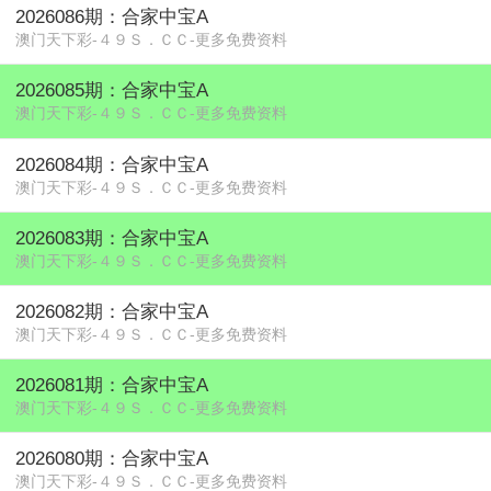
2026086期：合家中宝A
澳门天下彩-４９Ｓ．ＣＣ-更多免费资料
2026085期：合家中宝A
澳门天下彩-４９Ｓ．ＣＣ-更多免费资料
2026084期：合家中宝A
澳门天下彩-４９Ｓ．ＣＣ-更多免费资料
2026083期：合家中宝A
澳门天下彩-４９Ｓ．ＣＣ-更多免费资料
2026082期：合家中宝A
澳门天下彩-４９Ｓ．ＣＣ-更多免费资料
2026081期：合家中宝A
澳门天下彩-４９Ｓ．ＣＣ-更多免费资料
2026080期：合家中宝A
澳门天下彩-４９Ｓ．ＣＣ-更多免费资料