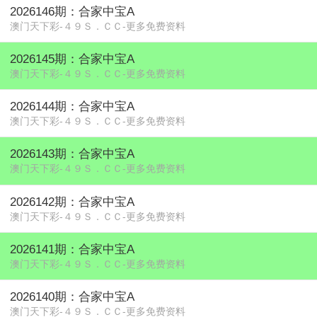
2026146期：合家中宝A
澳门天下彩-４９Ｓ．ＣＣ-更多免费资料
2026145期：合家中宝A
澳门天下彩-４９Ｓ．ＣＣ-更多免费资料
2026144期：合家中宝A
澳门天下彩-４９Ｓ．ＣＣ-更多免费资料
2026143期：合家中宝A
澳门天下彩-４９Ｓ．ＣＣ-更多免费资料
2026142期：合家中宝A
澳门天下彩-４９Ｓ．ＣＣ-更多免费资料
2026141期：合家中宝A
澳门天下彩-４９Ｓ．ＣＣ-更多免费资料
2026140期：合家中宝A
澳门天下彩-４９Ｓ．ＣＣ-更多免费资料