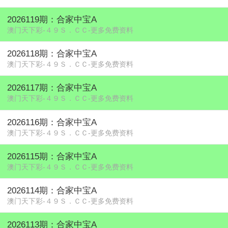
2026119期：合家中宝A
澳门天下彩-４９Ｓ．ＣＣ-更多免费资料
2026118期：合家中宝A
澳门天下彩-４９Ｓ．ＣＣ-更多免费资料
2026117期：合家中宝A
澳门天下彩-４９Ｓ．ＣＣ-更多免费资料
2026116期：合家中宝A
澳门天下彩-４９Ｓ．ＣＣ-更多免费资料
2026115期：合家中宝A
澳门天下彩-４９Ｓ．ＣＣ-更多免费资料
2026114期：合家中宝A
澳门天下彩-４９Ｓ．ＣＣ-更多免费资料
2026113期：合家中宝A