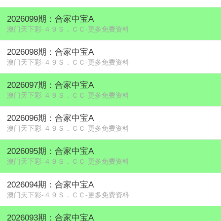
2026099期：合家中宝A
澳门天下彩-４９Ｓ．ＣＣ-更多免费资料
2026098期：合家中宝A
澳门天下彩-４９Ｓ．ＣＣ-更多免费资料
2026097期：合家中宝A
澳门天下彩-４９Ｓ．ＣＣ-更多免费资料
2026096期：合家中宝A
澳门天下彩-４９Ｓ．ＣＣ-更多免费资料
2026095期：合家中宝A
澳门天下彩-４９Ｓ．ＣＣ-更多免费资料
2026094期：合家中宝A
澳门天下彩-４９Ｓ．ＣＣ-更多免费资料
2026093期：合家中宝A