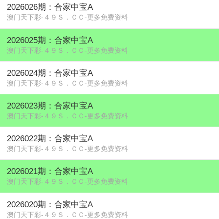
2026026期：合家中宝A
澳门天下彩-４９Ｓ．ＣＣ-更多免费资料
2026025期：合家中宝A
澳门天下彩-４９Ｓ．ＣＣ-更多免费资料
2026024期：合家中宝A
澳门天下彩-４９Ｓ．ＣＣ-更多免费资料
2026023期：合家中宝A
澳门天下彩-４９Ｓ．ＣＣ-更多免费资料
2026022期：合家中宝A
澳门天下彩-４９Ｓ．ＣＣ-更多免费资料
2026021期：合家中宝A
澳门天下彩-４９Ｓ．ＣＣ-更多免费资料
2026020期：合家中宝A
澳门天下彩-４９Ｓ．ＣＣ-更多免费资料