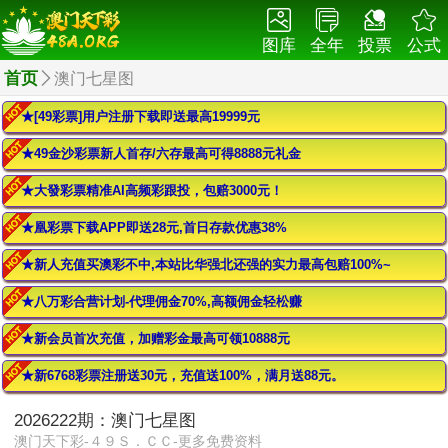
图库
全年
投票
公式
首页
澳门七星图
★[49彩票]用户注册下载即送最高19999元
★49金沙彩票新人首存/六存最高可得8888元礼金
★大發彩票精准AI高频彩跟投，包赔3000元！
★凰彩票下载APP即送28元,首日存款优惠38%
★新人充值买澳彩不中,本站比华强北还强的实力最高包赔100%~
★八万彩合营计划-代理佣金70%,高额佣金轻松赚
★新会员首次充值，加赠彩金最高可领10888元
★新6768彩票注册送30元，充值送100%，满月送88元。
2026222期：澳门七星图
澳门天下彩-４９Ｓ．ＣＣ-更多免费资料