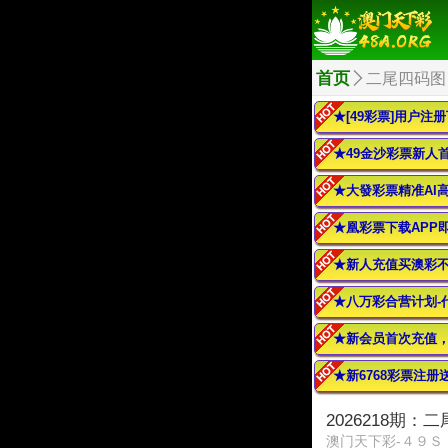
首页
二尾四码图
★[49彩票]用户注册
★49金沙彩票新人首
★大發彩票精准AI高
★凰彩票下载APP即
★新人充值买澳彩不
★八万彩合营计划-
★新会员首次充值，
★新6768彩票注册
2026218期：
澳门天下彩-４９Ｓ