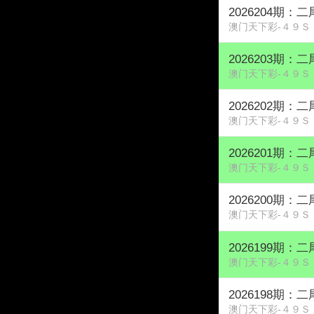
2026204期：
澳门天下彩-４９Ｓ
2026203期：
澳门天下彩-４９Ｓ
2026202期：
澳门天下彩-４９Ｓ
2026201期：
澳门天下彩-４９Ｓ
2026200期：
澳门天下彩-４９Ｓ
2026199期：
澳门天下彩-４９Ｓ
2026198期：
澳门天下彩-４９Ｓ