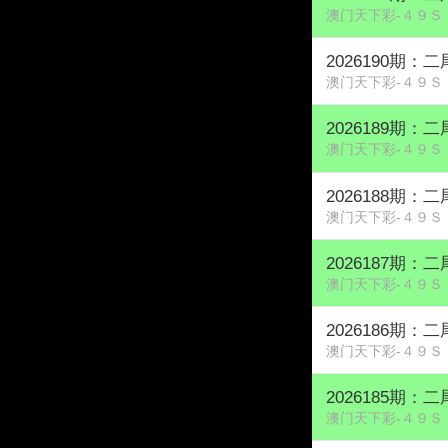
澳门天下彩-４９Ｓ
2026190期：
澳门天下彩-４９Ｓ
2026189期：
澳门天下彩-４９Ｓ
2026188期：
澳门天下彩-４９Ｓ
2026187期：
澳门天下彩-４９Ｓ
2026186期：
澳门天下彩-４９Ｓ
2026185期：
澳门天下彩-４９Ｓ