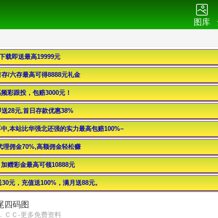
图库
下载即送最高19999元
存/六存最高可得8888元礼金
频彩跟投，包赔3000元！
送28元,首日存款优惠38%
中,本站比华强北还强的实力最高包赔100%~
代理佣金70%,高额佣金轻松赚
加赠彩金最高可领10888元
送30元，充值送100%，满月送88元。
二尾四码图
．ＣＣ-更多免费资料