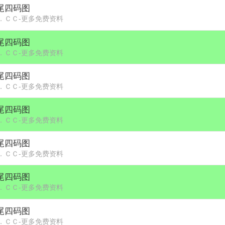
二尾四码图
．ＣＣ-更多免费资料
二尾四码图
．ＣＣ-更多免费资料
二尾四码图
．ＣＣ-更多免费资料
二尾四码图
．ＣＣ-更多免费资料
二尾四码图
．ＣＣ-更多免费资料
二尾四码图
．ＣＣ-更多免费资料
二尾四码图
．ＣＣ-更多免费资料