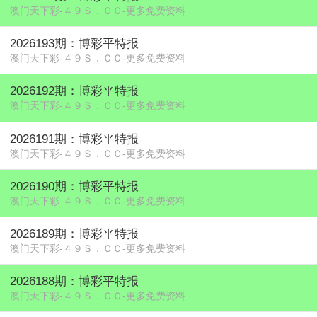
澳门天下彩-４９Ｓ．ＣＣ-更多免费资料
2026193期：博彩平特报
澳门天下彩-４９Ｓ．ＣＣ-更多免费资料
2026192期：博彩平特报
澳门天下彩-４９Ｓ．ＣＣ-更多免费资料
2026191期：博彩平特报
澳门天下彩-４９Ｓ．ＣＣ-更多免费资料
2026190期：博彩平特报
澳门天下彩-４９Ｓ．ＣＣ-更多免费资料
2026189期：博彩平特报
澳门天下彩-４９Ｓ．ＣＣ-更多免费资料
2026188期：博彩平特报
澳门天下彩-４９Ｓ．ＣＣ-更多免费资料