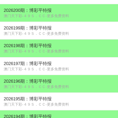
2026200期：博彩平特报
澳门天下彩-４９Ｓ．ＣＣ-更多免费资料
2026199期：博彩平特报
澳门天下彩-４９Ｓ．ＣＣ-更多免费资料
2026198期：博彩平特报
澳门天下彩-４９Ｓ．ＣＣ-更多免费资料
2026197期：博彩平特报
澳门天下彩-４９Ｓ．ＣＣ-更多免费资料
2026196期：博彩平特报
澳门天下彩-４９Ｓ．ＣＣ-更多免费资料
2026195期：博彩平特报
澳门天下彩-４９Ｓ．ＣＣ-更多免费资料
2026194期：博彩平特报