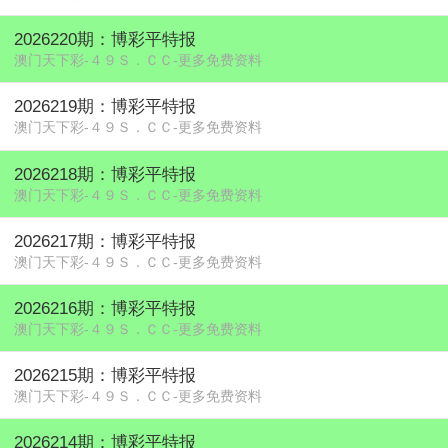
2026220期：博彩平特报
澳门天下彩-４９Ｓ．ＣＣ-更多免费资料
2026219期：博彩平特报
澳门天下彩-４９Ｓ．ＣＣ-更多免费资料
2026218期：博彩平特报
澳门天下彩-４９Ｓ．ＣＣ-更多免费资料
2026217期：博彩平特报
澳门天下彩-４９Ｓ．ＣＣ-更多免费资料
2026216期：博彩平特报
澳门天下彩-４９Ｓ．ＣＣ-更多免费资料
2026215期：博彩平特报
澳门天下彩-４９Ｓ．ＣＣ-更多免费资料
2026214期：博彩平特报