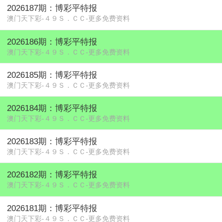
2026187期：博彩平特报
澳门天下彩-４９Ｓ．ＣＣ-更多免费资料
2026186期：博彩平特报
澳门天下彩-４９Ｓ．ＣＣ-更多免费资料
2026185期：博彩平特报
澳门天下彩-４９Ｓ．ＣＣ-更多免费资料
2026184期：博彩平特报
澳门天下彩-４９Ｓ．ＣＣ-更多免费资料
2026183期：博彩平特报
澳门天下彩-４９Ｓ．ＣＣ-更多免费资料
2026182期：博彩平特报
澳门天下彩-４９Ｓ．ＣＣ-更多免费资料
2026181期：博彩平特报
澳门天下彩-４９Ｓ．ＣＣ-更多免费资料