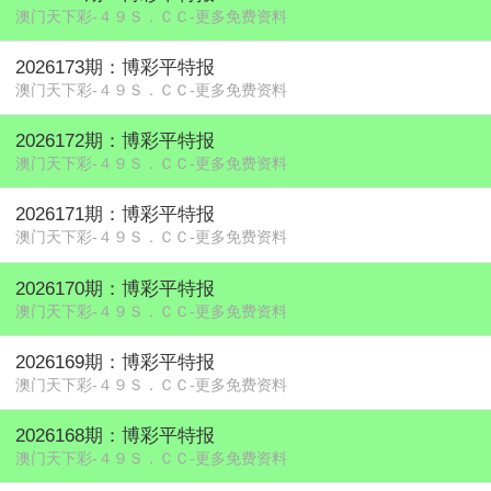
澳门天下彩-４９Ｓ．ＣＣ-更多免费资料
2026173期：博彩平特报
澳门天下彩-４９Ｓ．ＣＣ-更多免费资料
2026172期：博彩平特报
澳门天下彩-４９Ｓ．ＣＣ-更多免费资料
2026171期：博彩平特报
澳门天下彩-４９Ｓ．ＣＣ-更多免费资料
2026170期：博彩平特报
澳门天下彩-４９Ｓ．ＣＣ-更多免费资料
2026169期：博彩平特报
澳门天下彩-４９Ｓ．ＣＣ-更多免费资料
2026168期：博彩平特报
澳门天下彩-４９Ｓ．ＣＣ-更多免费资料