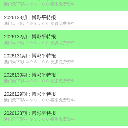
澳门天下彩-４９Ｓ．ＣＣ-更多免费资料
2026133期：博彩平特报
澳门天下彩-４９Ｓ．ＣＣ-更多免费资料
2026132期：博彩平特报
澳门天下彩-４９Ｓ．ＣＣ-更多免费资料
2026131期：博彩平特报
澳门天下彩-４９Ｓ．ＣＣ-更多免费资料
2026130期：博彩平特报
澳门天下彩-４９Ｓ．ＣＣ-更多免费资料
2026129期：博彩平特报
澳门天下彩-４９Ｓ．ＣＣ-更多免费资料
2026128期：博彩平特报
澳门天下彩-４９Ｓ．ＣＣ-更多免费资料