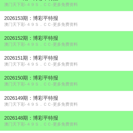
澳门天下彩-４９Ｓ．ＣＣ-更多免费资料
2026153期：博彩平特报
澳门天下彩-４９Ｓ．ＣＣ-更多免费资料
2026152期：博彩平特报
澳门天下彩-４９Ｓ．ＣＣ-更多免费资料
2026151期：博彩平特报
澳门天下彩-４９Ｓ．ＣＣ-更多免费资料
2026150期：博彩平特报
澳门天下彩-４９Ｓ．ＣＣ-更多免费资料
2026149期：博彩平特报
澳门天下彩-４９Ｓ．ＣＣ-更多免费资料
2026148期：博彩平特报
澳门天下彩-４９Ｓ．ＣＣ-更多免费资料