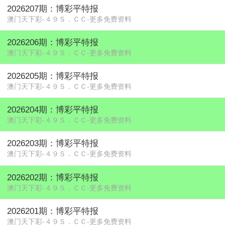
2026207期：博彩平特报
澳门天下彩-４９Ｓ．ＣＣ-更多免费资料
2026206期：博彩平特报
澳门天下彩-４９Ｓ．ＣＣ-更多免费资料
2026205期：博彩平特报
澳门天下彩-４９Ｓ．ＣＣ-更多免费资料
2026204期：博彩平特报
澳门天下彩-４９Ｓ．ＣＣ-更多免费资料
2026203期：博彩平特报
澳门天下彩-４９Ｓ．ＣＣ-更多免费资料
2026202期：博彩平特报
澳门天下彩-４９Ｓ．ＣＣ-更多免费资料
2026201期：博彩平特报
澳门天下彩-４９Ｓ．ＣＣ-更多免费资料