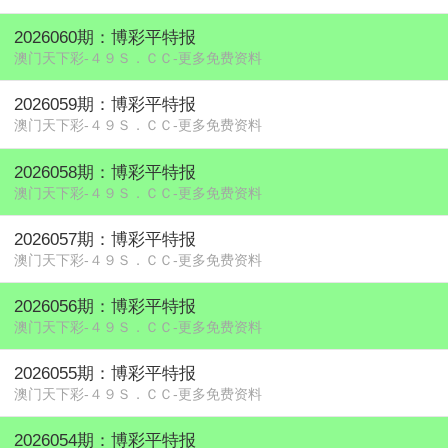
2026060期：博彩平特报
澳门天下彩-４９Ｓ．ＣＣ-更多免费资料
2026059期：博彩平特报
澳门天下彩-４９Ｓ．ＣＣ-更多免费资料
2026058期：博彩平特报
澳门天下彩-４９Ｓ．ＣＣ-更多免费资料
2026057期：博彩平特报
澳门天下彩-４９Ｓ．ＣＣ-更多免费资料
2026056期：博彩平特报
澳门天下彩-４９Ｓ．ＣＣ-更多免费资料
2026055期：博彩平特报
澳门天下彩-４９Ｓ．ＣＣ-更多免费资料
2026054期：博彩平特报