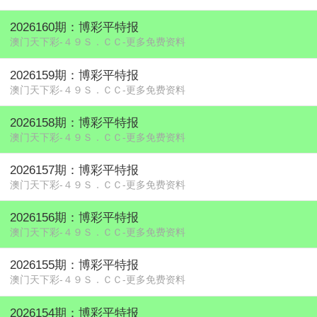
2026160期：博彩平特报
澳门天下彩-４９Ｓ．ＣＣ-更多免费资料
2026159期：博彩平特报
澳门天下彩-４９Ｓ．ＣＣ-更多免费资料
2026158期：博彩平特报
澳门天下彩-４９Ｓ．ＣＣ-更多免费资料
2026157期：博彩平特报
澳门天下彩-４９Ｓ．ＣＣ-更多免费资料
2026156期：博彩平特报
澳门天下彩-４９Ｓ．ＣＣ-更多免费资料
2026155期：博彩平特报
澳门天下彩-４９Ｓ．ＣＣ-更多免费资料
2026154期：博彩平特报