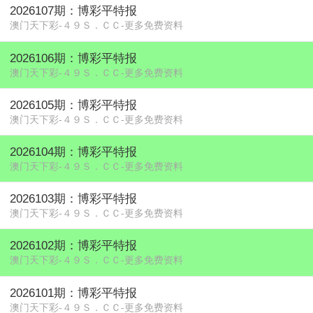
2026107期：博彩平特报
澳门天下彩-４９Ｓ．ＣＣ-更多免费资料
2026106期：博彩平特报
澳门天下彩-４９Ｓ．ＣＣ-更多免费资料
2026105期：博彩平特报
澳门天下彩-４９Ｓ．ＣＣ-更多免费资料
2026104期：博彩平特报
澳门天下彩-４９Ｓ．ＣＣ-更多免费资料
2026103期：博彩平特报
澳门天下彩-４９Ｓ．ＣＣ-更多免费资料
2026102期：博彩平特报
澳门天下彩-４９Ｓ．ＣＣ-更多免费资料
2026101期：博彩平特报
澳门天下彩-４９Ｓ．ＣＣ-更多免费资料