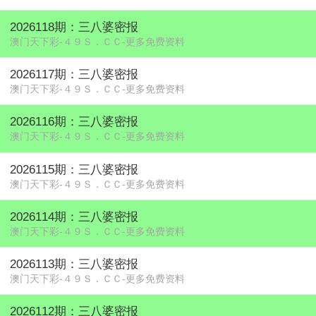
2026118期：三八婆密报
澳门天下彩-４９Ｓ．ＣＣ-更多免费资料
2026117期：三八婆密报
澳门天下彩-４９Ｓ．ＣＣ-更多免费资料
2026116期：三八婆密报
澳门天下彩-４９Ｓ．ＣＣ-更多免费资料
2026115期：三八婆密报
澳门天下彩-４９Ｓ．ＣＣ-更多免费资料
2026114期：三八婆密报
澳门天下彩-４９Ｓ．ＣＣ-更多免费资料
2026113期：三八婆密报
澳门天下彩-４９Ｓ．ＣＣ-更多免费资料
2026112期：三八婆密报