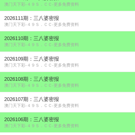
澳门天下彩-４９Ｓ．ＣＣ-更多免费资料
2026111期：三八婆密报
澳门天下彩-４９Ｓ．ＣＣ-更多免费资料
2026110期：三八婆密报
澳门天下彩-４９Ｓ．ＣＣ-更多免费资料
2026109期：三八婆密报
澳门天下彩-４９Ｓ．ＣＣ-更多免费资料
2026108期：三八婆密报
澳门天下彩-４９Ｓ．ＣＣ-更多免费资料
2026107期：三八婆密报
澳门天下彩-４９Ｓ．ＣＣ-更多免费资料
2026106期：三八婆密报
澳门天下彩-４９Ｓ．ＣＣ-更多免费资料