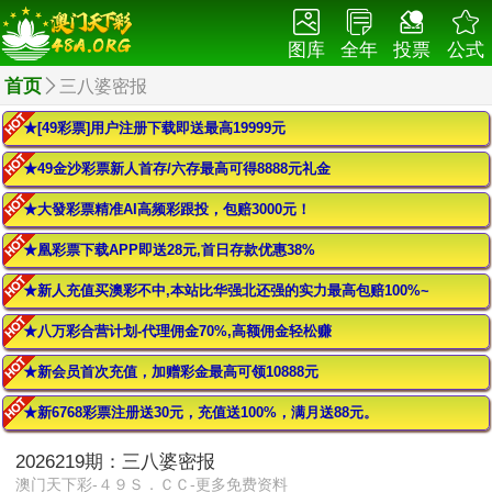
图库
全年
投票
公式
首页
三八婆密报
★[49彩票]用户注册下载即送最高19999元
★49金沙彩票新人首存/六存最高可得8888元礼金
★大發彩票精准AI高频彩跟投，包赔3000元！
★凰彩票下载APP即送28元,首日存款优惠38%
★新人充值买澳彩不中,本站比华强北还强的实力最高包赔100%~
★八万彩合营计划-代理佣金70%,高额佣金轻松赚
★新会员首次充值，加赠彩金最高可领10888元
★新6768彩票注册送30元，充值送100%，满月送88元。
2026219期：三八婆密报
澳门天下彩-４９Ｓ．ＣＣ-更多免费资料