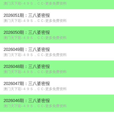
澳门天下彩-４９Ｓ．ＣＣ-更多免费资料
2026051期：三八婆密报
澳门天下彩-４９Ｓ．ＣＣ-更多免费资料
2026050期：三八婆密报
澳门天下彩-４９Ｓ．ＣＣ-更多免费资料
2026049期：三八婆密报
澳门天下彩-４９Ｓ．ＣＣ-更多免费资料
2026048期：三八婆密报
澳门天下彩-４９Ｓ．ＣＣ-更多免费资料
2026047期：三八婆密报
澳门天下彩-４９Ｓ．ＣＣ-更多免费资料
2026046期：三八婆密报
澳门天下彩-４９Ｓ．ＣＣ-更多免费资料