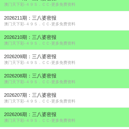
澳门天下彩-４９Ｓ．ＣＣ-更多免费资料
2026211期：三八婆密报
澳门天下彩-４９Ｓ．ＣＣ-更多免费资料
2026210期：三八婆密报
澳门天下彩-４９Ｓ．ＣＣ-更多免费资料
2026209期：三八婆密报
澳门天下彩-４９Ｓ．ＣＣ-更多免费资料
2026208期：三八婆密报
澳门天下彩-４９Ｓ．ＣＣ-更多免费资料
2026207期：三八婆密报
澳门天下彩-４９Ｓ．ＣＣ-更多免费资料
2026206期：三八婆密报
澳门天下彩-４９Ｓ．ＣＣ-更多免费资料