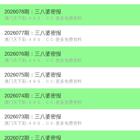
2026078期：三八婆密报
澳门天下彩-４９Ｓ．ＣＣ-更多免费资料
2026077期：三八婆密报
澳门天下彩-４９Ｓ．ＣＣ-更多免费资料
2026076期：三八婆密报
澳门天下彩-４９Ｓ．ＣＣ-更多免费资料
2026075期：三八婆密报
澳门天下彩-４９Ｓ．ＣＣ-更多免费资料
2026074期：三八婆密报
澳门天下彩-４９Ｓ．ＣＣ-更多免费资料
2026073期：三八婆密报
澳门天下彩-４９Ｓ．ＣＣ-更多免费资料
2026072期：三八婆密报