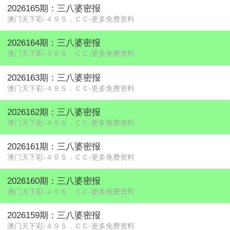
2026165期：三八婆密报
澳门天下彩-４９Ｓ．ＣＣ-更多免费资料
2026164期：三八婆密报
澳门天下彩-４９Ｓ．ＣＣ-更多免费资料
2026163期：三八婆密报
澳门天下彩-４９Ｓ．ＣＣ-更多免费资料
2026162期：三八婆密报
澳门天下彩-４９Ｓ．ＣＣ-更多免费资料
2026161期：三八婆密报
澳门天下彩-４９Ｓ．ＣＣ-更多免费资料
2026160期：三八婆密报
澳门天下彩-４９Ｓ．ＣＣ-更多免费资料
2026159期：三八婆密报
澳门天下彩-４９Ｓ．ＣＣ-更多免费资料