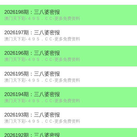
2026198期：三八婆密报
澳门天下彩-４９Ｓ．ＣＣ-更多免费资料
2026197期：三八婆密报
澳门天下彩-４９Ｓ．ＣＣ-更多免费资料
2026196期：三八婆密报
澳门天下彩-４９Ｓ．ＣＣ-更多免费资料
2026195期：三八婆密报
澳门天下彩-４９Ｓ．ＣＣ-更多免费资料
2026194期：三八婆密报
澳门天下彩-４９Ｓ．ＣＣ-更多免费资料
2026193期：三八婆密报
澳门天下彩-４９Ｓ．ＣＣ-更多免费资料
2026192期：三八婆密报