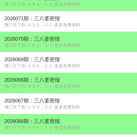
澳门天下彩-４９Ｓ．ＣＣ-更多免费资料
2026071期：三八婆密报
澳门天下彩-４９Ｓ．ＣＣ-更多免费资料
2026070期：三八婆密报
澳门天下彩-４９Ｓ．ＣＣ-更多免费资料
2026069期：三八婆密报
澳门天下彩-４９Ｓ．ＣＣ-更多免费资料
2026068期：三八婆密报
澳门天下彩-４９Ｓ．ＣＣ-更多免费资料
2026067期：三八婆密报
澳门天下彩-４９Ｓ．ＣＣ-更多免费资料
2026066期：三八婆密报
澳门天下彩-４９Ｓ．ＣＣ-更多免费资料