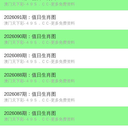
澳门天下彩-４９Ｓ．ＣＣ-更多免费资料
2026091期：值日生肖图
澳门天下彩-４９Ｓ．ＣＣ-更多免费资料
2026090期：值日生肖图
澳门天下彩-４９Ｓ．ＣＣ-更多免费资料
2026089期：值日生肖图
澳门天下彩-４９Ｓ．ＣＣ-更多免费资料
2026088期：值日生肖图
澳门天下彩-４９Ｓ．ＣＣ-更多免费资料
2026087期：值日生肖图
澳门天下彩-４９Ｓ．ＣＣ-更多免费资料
2026086期：值日生肖图
澳门天下彩-４９Ｓ．ＣＣ-更多免费资料