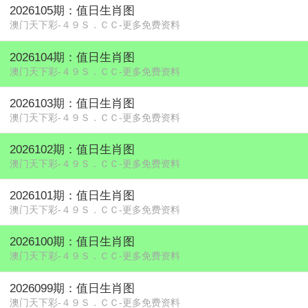
2026105期：值日生肖图
澳门天下彩-４９Ｓ．ＣＣ-更多免费资料
2026104期：值日生肖图
澳门天下彩-４９Ｓ．ＣＣ-更多免费资料
2026103期：值日生肖图
澳门天下彩-４９Ｓ．ＣＣ-更多免费资料
2026102期：值日生肖图
澳门天下彩-４９Ｓ．ＣＣ-更多免费资料
2026101期：值日生肖图
澳门天下彩-４９Ｓ．ＣＣ-更多免费资料
2026100期：值日生肖图
澳门天下彩-４９Ｓ．ＣＣ-更多免费资料
2026099期：值日生肖图
澳门天下彩-４９Ｓ．ＣＣ-更多免费资料