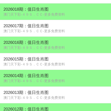
2026018期：值日生肖图
澳门天下彩-４９Ｓ．ＣＣ-更多免费资料
2026017期：值日生肖图
澳门天下彩-４９Ｓ．ＣＣ-更多免费资料
2026016期：值日生肖图
澳门天下彩-４９Ｓ．ＣＣ-更多免费资料
2026015期：值日生肖图
澳门天下彩-４９Ｓ．ＣＣ-更多免费资料
2026014期：值日生肖图
澳门天下彩-４９Ｓ．ＣＣ-更多免费资料
2026013期：值日生肖图
澳门天下彩-４９Ｓ．ＣＣ-更多免费资料
2026012期：值日生肖图