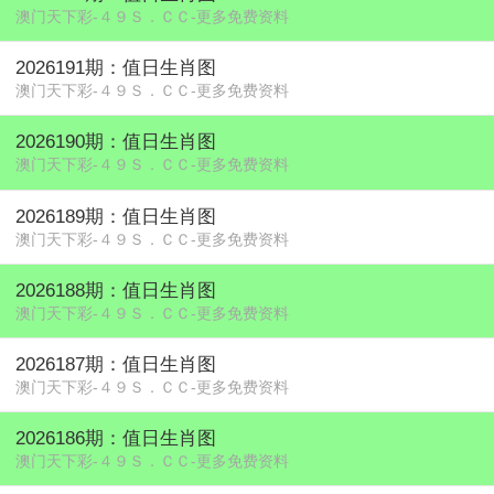
澳门天下彩-４９Ｓ．ＣＣ-更多免费资料
2026191期：值日生肖图
澳门天下彩-４９Ｓ．ＣＣ-更多免费资料
2026190期：值日生肖图
澳门天下彩-４９Ｓ．ＣＣ-更多免费资料
2026189期：值日生肖图
澳门天下彩-４９Ｓ．ＣＣ-更多免费资料
2026188期：值日生肖图
澳门天下彩-４９Ｓ．ＣＣ-更多免费资料
2026187期：值日生肖图
澳门天下彩-４９Ｓ．ＣＣ-更多免费资料
2026186期：值日生肖图
澳门天下彩-４９Ｓ．ＣＣ-更多免费资料