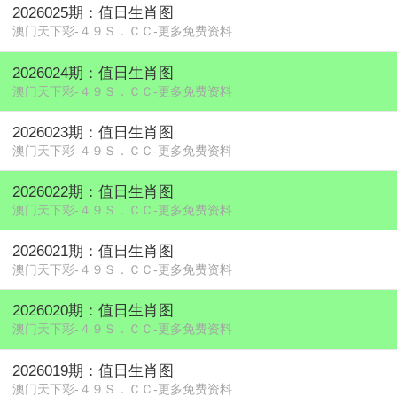
2026025期：值日生肖图
澳门天下彩-４９Ｓ．ＣＣ-更多免费资料
2026024期：值日生肖图
澳门天下彩-４９Ｓ．ＣＣ-更多免费资料
2026023期：值日生肖图
澳门天下彩-４９Ｓ．ＣＣ-更多免费资料
2026022期：值日生肖图
澳门天下彩-４９Ｓ．ＣＣ-更多免费资料
2026021期：值日生肖图
澳门天下彩-４９Ｓ．ＣＣ-更多免费资料
2026020期：值日生肖图
澳门天下彩-４９Ｓ．ＣＣ-更多免费资料
2026019期：值日生肖图
澳门天下彩-４９Ｓ．ＣＣ-更多免费资料