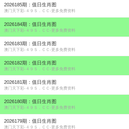
2026185期：值日生肖图
澳门天下彩-４９Ｓ．ＣＣ-更多免费资料
2026184期：值日生肖图
澳门天下彩-４９Ｓ．ＣＣ-更多免费资料
2026183期：值日生肖图
澳门天下彩-４９Ｓ．ＣＣ-更多免费资料
2026182期：值日生肖图
澳门天下彩-４９Ｓ．ＣＣ-更多免费资料
2026181期：值日生肖图
澳门天下彩-４９Ｓ．ＣＣ-更多免费资料
2026180期：值日生肖图
澳门天下彩-４９Ｓ．ＣＣ-更多免费资料
2026179期：值日生肖图
澳门天下彩-４９Ｓ．ＣＣ-更多免费资料