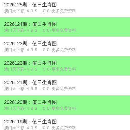
2026125期：值日生肖图
澳门天下彩-４９Ｓ．ＣＣ-更多免费资料
2026124期：值日生肖图
澳门天下彩-４９Ｓ．ＣＣ-更多免费资料
2026123期：值日生肖图
澳门天下彩-４９Ｓ．ＣＣ-更多免费资料
2026122期：值日生肖图
澳门天下彩-４９Ｓ．ＣＣ-更多免费资料
2026121期：值日生肖图
澳门天下彩-４９Ｓ．ＣＣ-更多免费资料
2026120期：值日生肖图
澳门天下彩-４９Ｓ．ＣＣ-更多免费资料
2026119期：值日生肖图
澳门天下彩-４９Ｓ．ＣＣ-更多免费资料