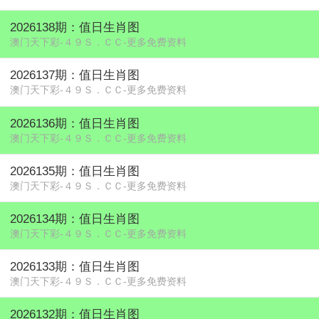
2026138期：值日生肖图
澳门天下彩-４９Ｓ．ＣＣ-更多免费资料
2026137期：值日生肖图
澳门天下彩-４９Ｓ．ＣＣ-更多免费资料
2026136期：值日生肖图
澳门天下彩-４９Ｓ．ＣＣ-更多免费资料
2026135期：值日生肖图
澳门天下彩-４９Ｓ．ＣＣ-更多免费资料
2026134期：值日生肖图
澳门天下彩-４９Ｓ．ＣＣ-更多免费资料
2026133期：值日生肖图
澳门天下彩-４９Ｓ．ＣＣ-更多免费资料
2026132期：值日生肖图