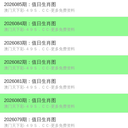
2026085期：值日生肖图
澳门天下彩-４９Ｓ．ＣＣ-更多免费资料
2026084期：值日生肖图
澳门天下彩-４９Ｓ．ＣＣ-更多免费资料
2026083期：值日生肖图
澳门天下彩-４９Ｓ．ＣＣ-更多免费资料
2026082期：值日生肖图
澳门天下彩-４９Ｓ．ＣＣ-更多免费资料
2026081期：值日生肖图
澳门天下彩-４９Ｓ．ＣＣ-更多免费资料
2026080期：值日生肖图
澳门天下彩-４９Ｓ．ＣＣ-更多免费资料
2026079期：值日生肖图
澳门天下彩-４９Ｓ．ＣＣ-更多免费资料