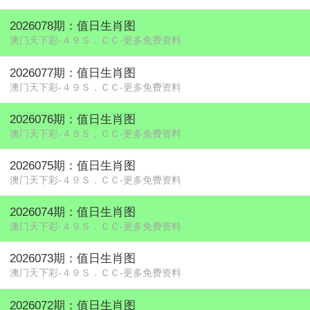
2026078期：值日生肖图
澳门天下彩-４９Ｓ．ＣＣ-更多免费资料
2026077期：值日生肖图
澳门天下彩-４９Ｓ．ＣＣ-更多免费资料
2026076期：值日生肖图
澳门天下彩-４９Ｓ．ＣＣ-更多免费资料
2026075期：值日生肖图
澳门天下彩-４９Ｓ．ＣＣ-更多免费资料
2026074期：值日生肖图
澳门天下彩-４９Ｓ．ＣＣ-更多免费资料
2026073期：值日生肖图
澳门天下彩-４９Ｓ．ＣＣ-更多免费资料
2026072期：值日生肖图