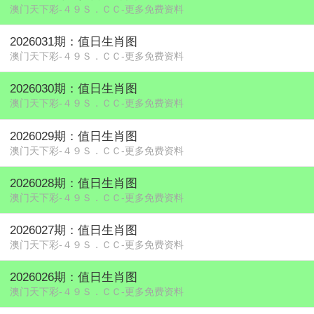
澳门天下彩-４９Ｓ．ＣＣ-更多免费资料
2026031期：值日生肖图
澳门天下彩-４９Ｓ．ＣＣ-更多免费资料
2026030期：值日生肖图
澳门天下彩-４９Ｓ．ＣＣ-更多免费资料
2026029期：值日生肖图
澳门天下彩-４９Ｓ．ＣＣ-更多免费资料
2026028期：值日生肖图
澳门天下彩-４９Ｓ．ＣＣ-更多免费资料
2026027期：值日生肖图
澳门天下彩-４９Ｓ．ＣＣ-更多免费资料
2026026期：值日生肖图
澳门天下彩-４９Ｓ．ＣＣ-更多免费资料