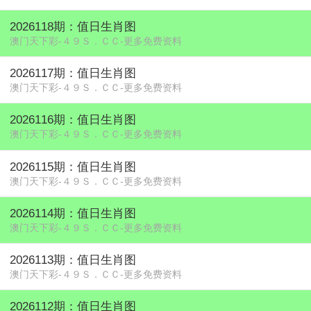
2026118期：值日生肖图
澳门天下彩-４９Ｓ．ＣＣ-更多免费资料
2026117期：值日生肖图
澳门天下彩-４９Ｓ．ＣＣ-更多免费资料
2026116期：值日生肖图
澳门天下彩-４９Ｓ．ＣＣ-更多免费资料
2026115期：值日生肖图
澳门天下彩-４９Ｓ．ＣＣ-更多免费资料
2026114期：值日生肖图
澳门天下彩-４９Ｓ．ＣＣ-更多免费资料
2026113期：值日生肖图
澳门天下彩-４９Ｓ．ＣＣ-更多免费资料
2026112期：值日生肖图