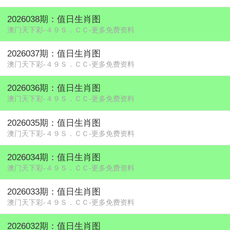
2026038期：值日生肖图
澳门天下彩-４９Ｓ．ＣＣ-更多免费资料
2026037期：值日生肖图
澳门天下彩-４９Ｓ．ＣＣ-更多免费资料
2026036期：值日生肖图
澳门天下彩-４９Ｓ．ＣＣ-更多免费资料
2026035期：值日生肖图
澳门天下彩-４９Ｓ．ＣＣ-更多免费资料
2026034期：值日生肖图
澳门天下彩-４９Ｓ．ＣＣ-更多免费资料
2026033期：值日生肖图
澳门天下彩-４９Ｓ．ＣＣ-更多免费资料
2026032期：值日生肖图