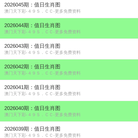
2026045期：值日生肖图
澳门天下彩-４９Ｓ．ＣＣ-更多免费资料
2026044期：值日生肖图
澳门天下彩-４９Ｓ．ＣＣ-更多免费资料
2026043期：值日生肖图
澳门天下彩-４９Ｓ．ＣＣ-更多免费资料
2026042期：值日生肖图
澳门天下彩-４９Ｓ．ＣＣ-更多免费资料
2026041期：值日生肖图
澳门天下彩-４９Ｓ．ＣＣ-更多免费资料
2026040期：值日生肖图
澳门天下彩-４９Ｓ．ＣＣ-更多免费资料
2026039期：值日生肖图
澳门天下彩-４９Ｓ．ＣＣ-更多免费资料